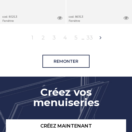
cod. 8125.3
cod. 8615.3
Fenêtre
Fenêtre
1
2
3
4
5
33
REMONTER
Créez vos
menuiseries
CRÉEZ MAINTENANT