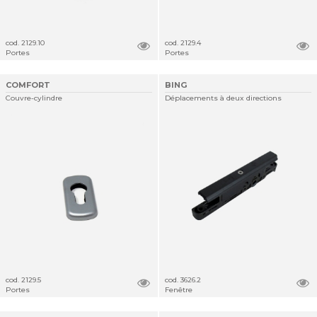
cod. 2129.10
cod. 2129.4
Portes
Portes
COMFORT
BING
Couvre-cylindre
Déplacements à deux directions
cod. 2129.5
cod. 3626.2
Portes
Fenêtre