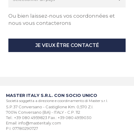
Ou bien laissez-nous vos coordonnées et
nous vous contacterons
JE VEUX ÊTRE CONTACTÉ
MASTER ITALY S.R.L. CON SOCIO UNICO
Società soggetta a direzione e coordinamento di Master s.r.l.
S.P.37 Conversano - Castiglione Km. 0,570 Z.I.
70014 Conversano (BA) - ITALY - C.P. 112
Tel.: +39 080 4959823 Fax.: +39 080 4959030
Email: info@masteritaly.com
P.I. 07780290727