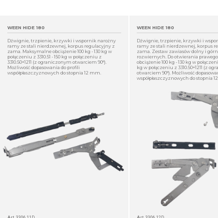
WEEN HIDE 180
WEEN HIDE 180
Dźwignie, trzpienie, krzywki i wspornik narożny
Dźwignie, trzpienie, krzywki i wspo
ramy ze stali nierdzewnej, korpus regulacyjny z
ramy ze stali nierdzewnej, korpus r
zama. Maksymalne obciążenie 100 kg - 130 kg w
zama. Zestaw zawiasów dolny i górn
połączeniu z 3310.51 - 150 kg w połączeniu z
rozwiernych. Do otwierania praweg
3310.50+1211 (z ograniczonym otwarciem 90°).
obciążenie 100 kg - 130 kg w połączeniu
Możliwość dopasowania do profili
kg w połączeniu z 3310.50+1211 (z o
współpłaszczyznowych do stopnia 12 mm.
otwarciem 90°). Możliwość dopasowani
współpłaszczyznowych do stopnia 
SZCZEGÓŁ
Art. 3306.11D
Art. 3306.12D