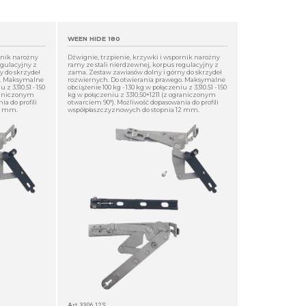
WEEN HIDE 180
rnik narożny
Dźwignie, trzpienie, krzywki i wspornik narożny
egulacyjny z
ramy ze stali nierdzewnej, korpus regulacyjny z
y do skrzydeł
zama. Zestaw zawiasów dolny i górny do skrzydeł
o. Maksymalne
rozwiernych. Do otwierania prawego. Maksymalne
 z 3310.51 - 150
obciążenie 100 kg - 130 kg w połączeniu z 3310.51 - 150
graniczonym
kg w połączeniu z 3310.50+1211 (z ograniczonym
a do profili
otwarciem 90°). Możliwość dopasowania do profili
12 mm.
współpłaszczyznowych do stopnia 12 mm.
Art. 3306.12S