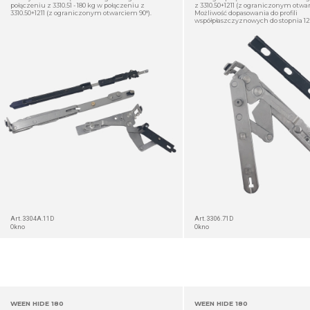
połączeniu z 3310.51 - 180 kg w połączeniu z
z 3310.50+1211 (z ograniczonym otwar
3310.50+1211 (z ograniczonym otwarciem 90°).
Możliwość dopasowania do profili
współpłaszczyznowych do stopnia 
SZCZEGÓŁ
Art. 3304A.11D
Art. 3306.71D
Okno
Okno
WEEN HIDE 180
WEEN HIDE 180