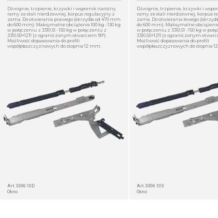
Dźwignie, trzpienie, krzywki i wspornik narożny
Dźwignie, trzpienie, krzywki i wspo
ramy ze stali nierdzewnej, korpus regulacyjny z
ramy ze stali nierdzewnej, korpus r
zama. Do otwierania prawego (skrzydła od 470 mm
zama. Do otwierania lewego (skrzyd
do 600 mm). Maksymalne obciążenie 100 kg - 130 kg
do 600 mm). Maksymalne obciążenie 1
w połączeniu z 3310.51 - 150 kg w połączeniu z
w połączeniu z 3310.51 - 150 kg w poł
3310.50+1211 (z ograniczonym otwarciem 90°).
3310.50+1211 (z ograniczonym otwarci
Możliwość dopasowania do profili
Możliwość dopasowania do profili
współpłaszczyznowych do stopnia 12 mm.
współpłaszczyznowych do stopnia 
SZCZEGÓŁ
Art. 3306.10D
Art. 3306.10S
Okno
Okno