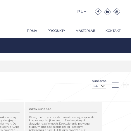
FIRMA
PRODUKTY
MASTERLAB
KONTAKT
num.prod.
WEEN HIDE 180
rnik narożny
Dźwignie i drążki ze stali nierdzewnej, wspornik i
egulacyjny z
korpus regulacji ze znalu. Zawias górny do
wiernych. Do
skrzydeł rozwiernych. Do otwierania prawego.
iążenie 100 kg
Maksymalne obciążenie 130 kg - 150 kg w
kg w połączeniu
połączeniu z 3310.51 - 180 kg w połączeniu z