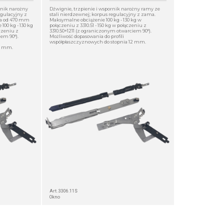
rnik narożny
Dźwignie, trzpienie i wspornik narożny ramy ze
egulacyjny z
stali nierdzewnej; korpus regulacyjny z zama.
ła od 470 mm
Maksymalne obciążenie 100 kg - 130 kg w
00 kg - 130 kg
połączeniu z 3310.51 - 150 kg w połączeniu z
ączeniu z
3310.50+1211 (z ograniczonym otwarciem 90°).
em 90°).
Możliwość dopasowania do profili
współpłaszczyznowych do stopnia 12 mm.
12 mm.
Art. 3306.11S
Okno