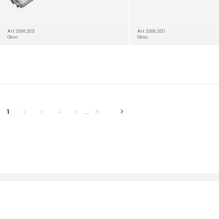
Art. 3306.20S
Art. 3306.20D
Okno
Okno
1
2
3
4
5
8