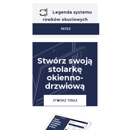
Legenda systemu
rowków okuciowych
PATRZ
SZCZEGÓŁ
SZCZEGÓŁ
Stwórz swoją
stolarkę
okienno-
drzwiową
STWÓRZ TERAZ