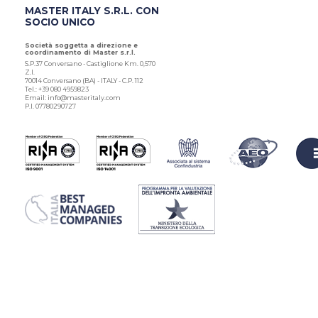
MASTER ITALY S.R.L. CON
SOCIO UNICO
Società soggetta a direzione e
coordinamento di Master s.r.l.
S.P.37 Conversano - Castiglione Km. 0,570
Z.I.
70014 Conversano (BA) - ITALY - C.P. 112
Tel.: +39 080 4959823
Email: info@masteritaly.com
P.I. 07780290727