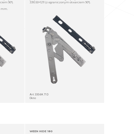
ciem 90°).
3310.50+1211 (z ograniczonym otwarciem 90°).
12 mm.
Art. 3304A.71D
Okno
WEEN HIDE 180