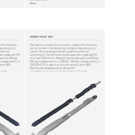
Okno
WEEN HIDE 180
rnik narożny
Dźwignie, trzpienie, krzywki i wspornik narożny
egulacyjny z
ramy ze stali nierdzewnej, korpus regulacyjny z
zwierno-
zama. Ramię długie do skrzydeł rozwierno-
krzydła od 470
uchylnych. Do otwierania lewego (skrzydła od 671
enie 100 kg -
mm do 1700 mm). Maksymalne obciążenie 100 kg -
 w połączeniu z
130 kg w połączeniu z 3310.51 - 150 kg w połączeniu z
em 90°).
3310.50+1211 (z ograniczonym otwarciem 90°).
Możliwość dopasowania do profili
12 mm.
współpłaszczyznowych do stopnia 12 mm.