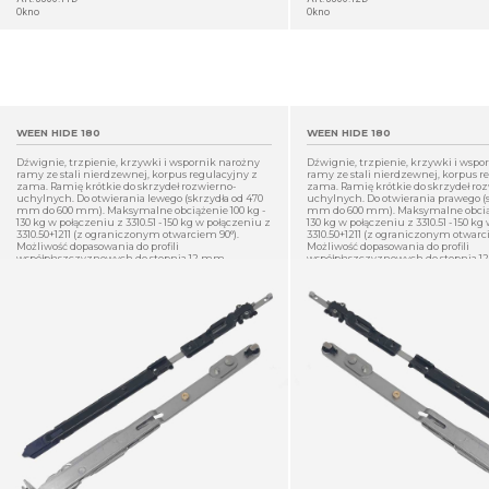
Okno
Okno
WEEN HIDE 180
WEEN HIDE 180
Dźwignie, trzpienie, krzywki i wspornik narożny
Dźwignie, trzpienie, krzywki i wspo
ramy ze stali nierdzewnej, korpus regulacyjny z
ramy ze stali nierdzewnej, korpus r
zama. Ramię krótkie do skrzydeł rozwierno-
zama. Ramię krótkie do skrzydeł ro
uchylnych. Do otwierania lewego (skrzydła od 470
uchylnych. Do otwierania prawego (s
mm do 600 mm). Maksymalne obciążenie 100 kg -
mm do 600 mm). Maksymalne obciąż
130 kg w połączeniu z 3310.51 - 150 kg w połączeniu z
130 kg w połączeniu z 3310.51 - 150 kg
3310.50+1211 (z ograniczonym otwarciem 90°).
3310.50+1211 (z ograniczonym otwarci
Możliwość dopasowania do profili
Możliwość dopasowania do profili
współpłaszczyznowych do stopnia 12 mm.
współpłaszczyznowych do stopnia 
SZCZEGÓŁ