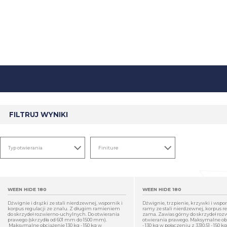
FILTRUJ WYNIKI
WEEN HIDE 180
WEEN HIDE 180
Dźwignie i drążki ze stali nierdzewnej, wspornik i
Dźwignie, trzpienie, krzywki i wspo
korpus regulacji ze znalu. Z długim ramieniem
ramy ze stali nierdzewnej, korpus r
do skrzydeł rozwierno-uchylnych. Do otwierania
zama. Zawias górny do skrzydeł roz
prawego (skrzydła od 601 mm do 1500 mm).
otwierania prawego. Maksymalne obc
Maksymalne obciążenie 130 kg - 150 kg w
- 130 kg w połączeniu z 3310.51 - 150 