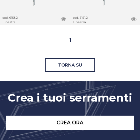
cod. 6153.2
cod. 6151.2
Finestra
Finestra
1
TORNA SU
Crea i tuoi serramenti
CREA ORA