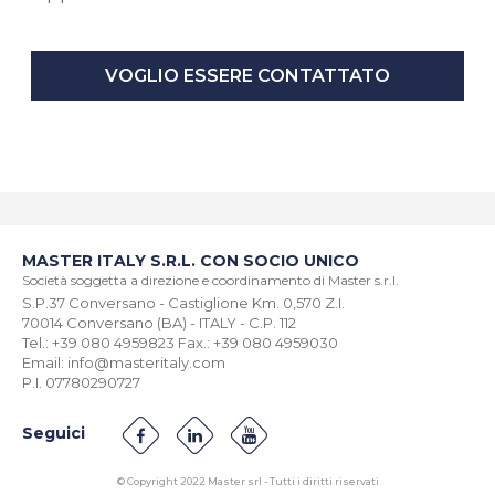
VOGLIO ESSERE CONTATTATO
MASTER ITALY S.R.L. CON SOCIO UNICO
Società soggetta a direzione e coordinamento di Master s.r.l.
S.P.37 Conversano - Castiglione Km. 0,570 Z.I.
70014 Conversano (BA) - ITALY - C.P. 112
Tel.: +39 080 4959823 Fax.: +39 080 4959030
Email: info@masteritaly.com
P.I. 07780290727
Seguici
© Copyright 2022 Master srl - Tutti i diritti riservati