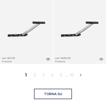
cod. 3521.30
cod. 3400G.30
Finestra
Finestra
1
2
3
4
5
16
TORNA SU