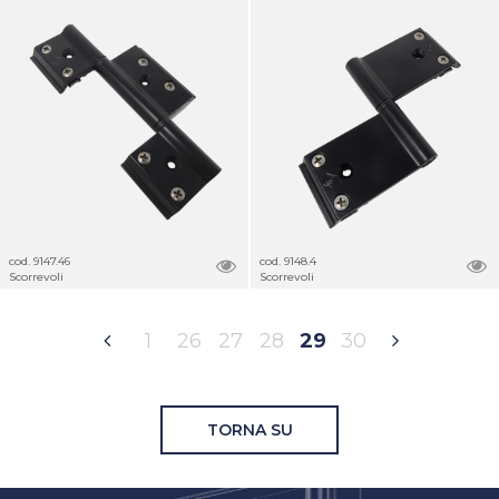
cod. 9147.46
cod. 9148.4
Scorrevoli
Scorrevoli
1
26
27
28
29
30
TORNA SU