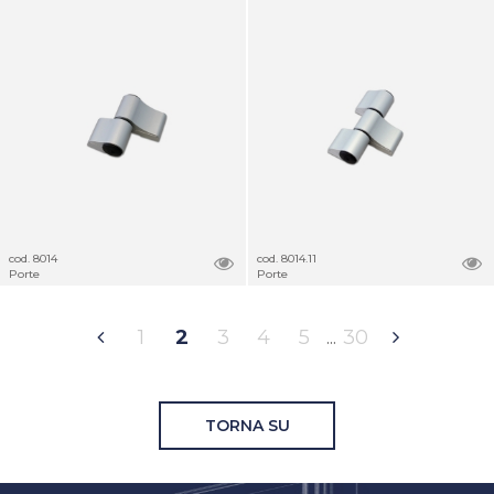
cod. 8014
cod. 8014.11
Porte
Porte
1
2
3
4
5
30
TORNA SU