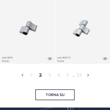
cod. 8014
cod. 8014.11
Porte
Porte
1
2
3
4
5
33
TORNA SU