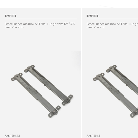
EMPIRE
EMPIRE
Bracci in acciaio inox AISI 304. Lunghezza 12" / 305
Bracci in acciaio inox AISI 304. Lung
mm - 1 scatto
mm - 1 scatto
DETTAGLIO
Art. 1204.12
Art. 1204.8