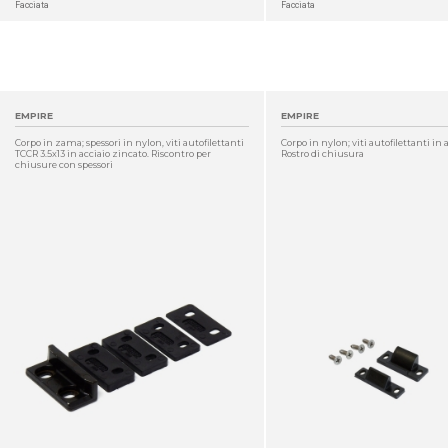
Facciata
Facciata
EMPIRE
EMPIRE
Corpo in zama; spessori in nylon, viti autofilettanti
Corpo in nylon; viti autofilettanti in 
TCCR 3.5x13 in acciaio zincato. Riscontro per
Rostro di chiusura
chiusure con spessori
DETTAGLIO