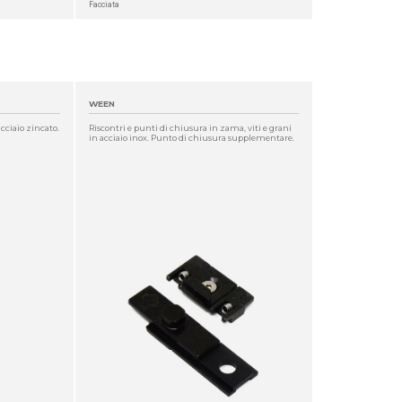
Facciata
WEEN
acciaio zincato.
Riscontri e punti di chiusura in zama, viti e grani
in acciaio inox. Punto di chiusura supplementare.