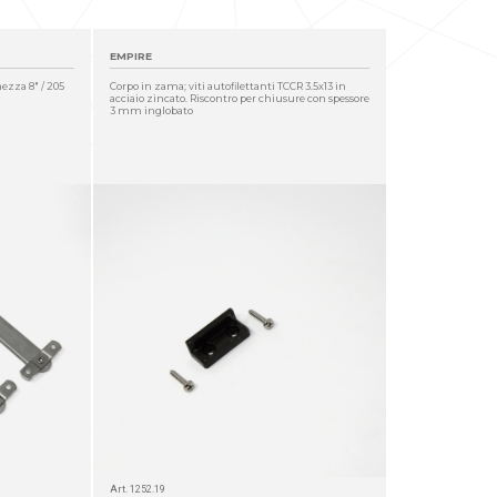
EMPIRE
hezza 8" / 205
Corpo in zama; viti autofilettanti TCCR 3.5x13 in
acciaio zincato. Riscontro per chiusure con spessore
3 mm inglobato
Art. 1252.19