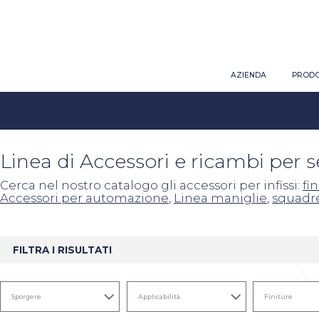
AZIENDA
PRODO
Linea di Accessori e ricambi per 
Cerca nel nostro catalogo gli accessori per infissi:
fi
Accessori per automazione
,
Linea maniglie
,
squadr
FILTRA I RISULTATI