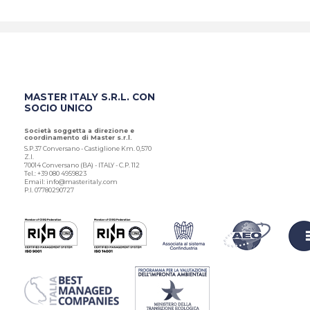
MASTER ITALY S.R.L. CON
SOCIO UNICO
Società soggetta a direzione e
coordinamento di Master s.r.l.
S.P.37 Conversano - Castiglione Km. 0,570
Z.I.
70014 Conversano (BA) - ITALY - C.P. 112
Tel.: +39 080 4959823
Email: info@masteritaly.com
P.I. 07780290727