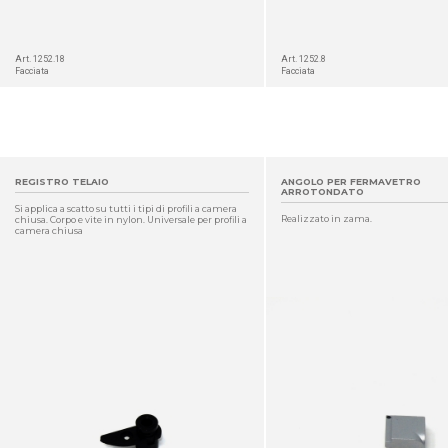
Art. 1252.18
Art. 1252.8
Facciata
Facciata
REGISTRO TELAIO
ANGOLO PER FERMAVETRO
ARROTONDATO
Si applica a scatto su tutti i tipi di profili a camera
Realizzato in zama.
chiusa. Corpo e vite in nylon. Universale per profili a
camera chiusa
DETTAGLIO