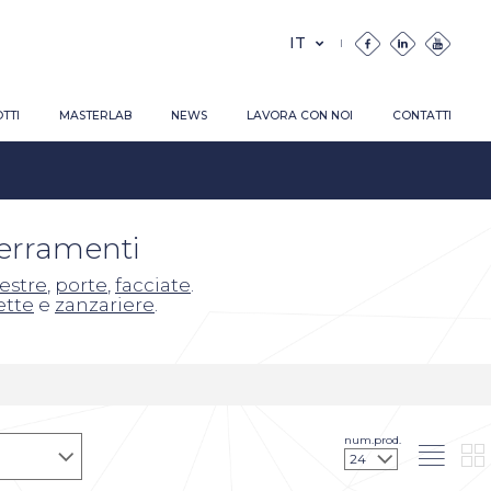
TTI
MASTERLAB
NEWS
LAVORA CON NOI
CONTATTI
serramenti
nestre
,
porte
,
facciate
.
ette
e
zanzariere
.
num.prod.