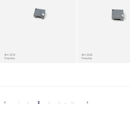
Art. 2216
Art. 2226
Finestra
Finestra
1
2
3
4
5
14