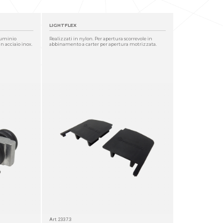
LIGHTFLEX
lluminio
Realizzati in nylon. Per apertura scorrevole in
in acciaio inox.
abbinamento a carter per apertura motrizzata.
Art. 2337.3