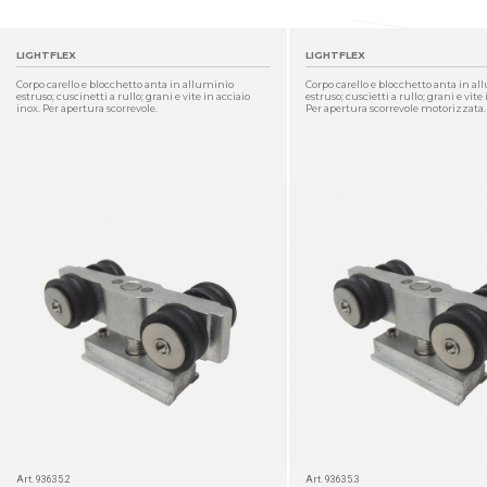
LIGHTFLEX
LIGHTFLEX
Corpo carello e blocchetto anta in alluminio
Corpo carello e blocchetto anta in a
estruso; cuscinetti a rullo; grani e vite in acciaio
estruso; cuscietti a rullo; grani e vite 
inox. Per apertura scorrevole.
Per apertura scorrevole motorizzata.
DETTAGLIO
Art. 93635.2
Art. 93635.3