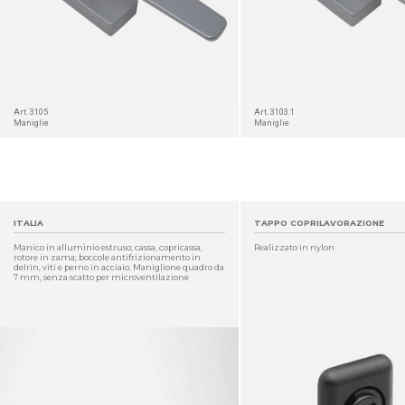
Art. 3105
Art. 3103.1
Maniglie
Maniglie
ITALIA
TAPPO COPRILAVORAZIONE
Manico in alluminio estruso; cassa, copricassa,
Realizzato in nylon
rotore in zama; boccole antifrizionamento in
delrin, viti e perno in acciaio. Maniglione quadro da
7 mm, senza scatto per microventilazione