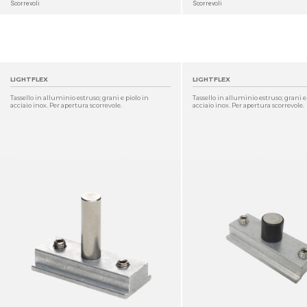
Scorrevoli
Scorrevoli
LIGHTFLEX
LIGHTFLEX
Tassello in alluminio estruso; grani e piolo in
Tassello in alluminio estruso; grani e
acciaio inox. Per apertura scorrevole.
acciaio inox. Per apertura scorrevole.
DETTAGLIO