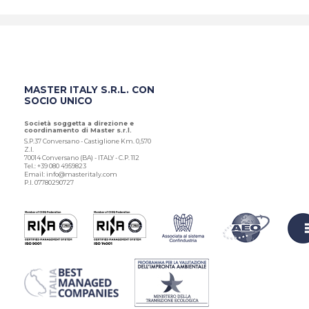
MASTER ITALY S.R.L. CON
SOCIO UNICO
Società soggetta a direzione e
coordinamento di Master s.r.l.
S.P.37 Conversano - Castiglione Km. 0,570
Z.I.
70014 Conversano (BA) - ITALY - C.P. 112
Tel.: +39 080 4959823
Email: info@masteritaly.com
P.I. 07780290727