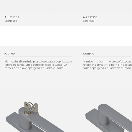
Art. 83635.2
Art. 83635.3
Scorrevoli
Scorrevoli
KARMA
KARMA
Manico in alluminio pressofuso, cassa, copricassa e
Manico in alluminio pressofuso, cassa
rotore in zama, viti e perno in acciaio. Cassa 100
rotore in zama, viti e perno in acciaio
mm, Con chiave, sporgenza quadro 26 mm
mm e sporgenza quadro da 46 mm
DETTAGLIO