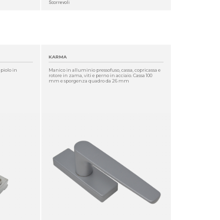
Scorrevoli
KARMA
 piolo in
Manico in alluminio pressofuso, cassa, copricassa e
rotore in zama, viti e perno in acciaio. Cassa 100
mm e sporgenza quadro da 26 mm