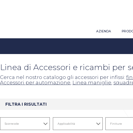
AZIENDA
PRODO
Linea di Accessori e ricambi per 
Cerca nel nostro catalogo gli accessori per infissi:
fi
Accessori per automazione
,
Linea maniglie
,
squadr
FILTRA I RISULTATI