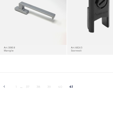
Art. 3080.8
Art. 6824.5
Maniglie
Scorrevoli
1
37
38
39
40
41