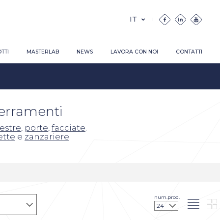
TTI
MASTERLAB
NEWS
LAVORA CON NOI
CONTATTI
serramenti
nestre
,
porte
,
facciate
.
ette
e
zanzariere
.
num.prod.