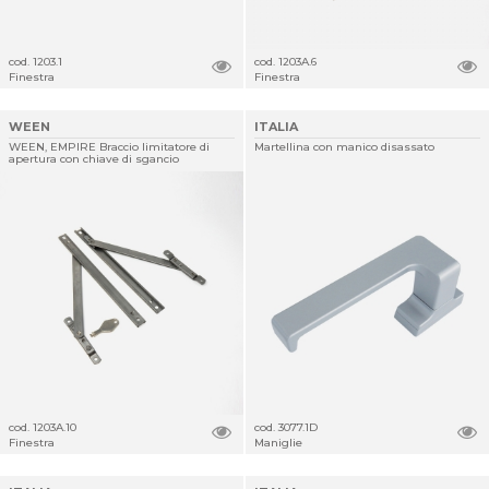
cod. 1203.1
cod. 1203A.6
Finestra
Finestra
WEEN
ITALIA
WEEN, EMPIRE Braccio limitatore di
Martellina con manico disassato
apertura con chiave di sgancio
cod. 1203A.10
cod. 3077.1D
Finestra
Maniglie