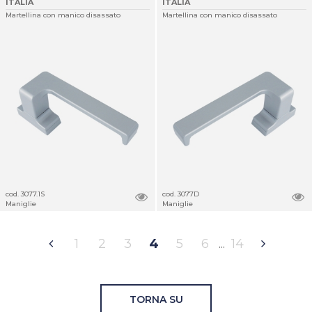
ITALIA
ITALIA
Martellina con manico disassato
Martellina con manico disassato
cod. 3077.1S
cod. 3077D
Maniglie
Maniglie
1
2
3
4
5
6
14
TORNA SU