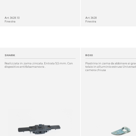
Art. 3628.10
Art. 3628
Finestra
Finestra
SHARK
ROXI
Realizzata in zama zincata. Entrata 9,5 mm. Con
Piastrina in zama da abbinare ai gran
dispositivo antifalsamanovra .
telaio in alluminio estruso Universale
camera chiusa
DETTAGLIO