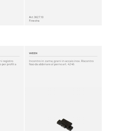
Art. 3627.10
Finestra
WEEN
i registro
Incontro in zama; grani in accaio inox. Riscontro
 per profili a
fisso da abbinare al perno art. 4246