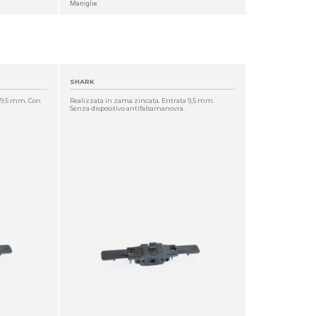
Maniglie
SHARK
a 9,5 mm. Con
Realizzata in zama zincata. Entrata 9,5 mm.
Senza dispositivo antifalsamanovra .