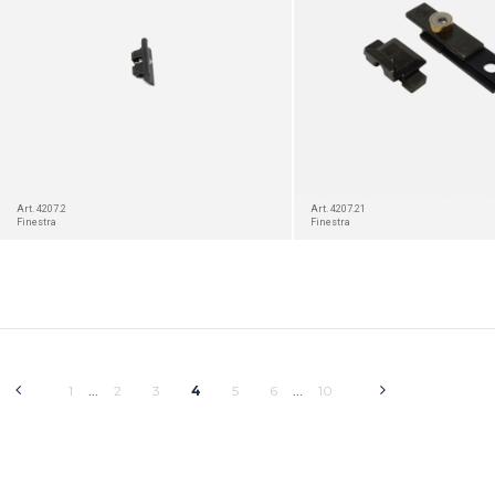
Art. 4207.2
Art. 4207.21
Finestra
Finestra
1
2
3
4
5
6
10