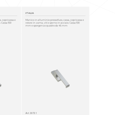
ITALIA
, copricassa e
Manico in alluminio pressofuso, cassa, copricassa e
. Cassa 100
rotore in zama, viti e perno in acciaio. Cassa 100
mm e sporgenza quadro da 46 mm
Art. 3073.1