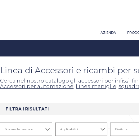
AZIENDA
PRODO
Linea di Accessori e ricambi per 
Cerca nel nostro catalogo gli accessori per infissi:
fi
Accessori per automazione
,
Linea maniglie
,
squadr
FILTRA I RISULTATI