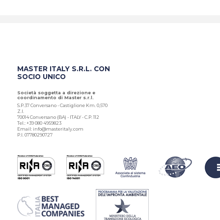
MASTER ITALY S.R.L. CON
SOCIO UNICO
Società soggetta a direzione e
coordinamento di Master s.r.l.
S.P.37 Conversano - Castiglione Km. 0,570
Z.I.
70014 Conversano (BA) - ITALY - C.P. 112
Tel.: +39 080 4959823
Email: info@masteritaly.com
P.I. 07780290727