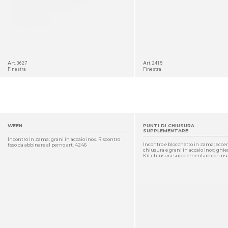
Art. 3627
Art. 2415
Finestra
Finestra
WEEN
PUNTI DI CHIUSURA
SUPPLEMENTARE
Incontro in zama; grani in accaio inox. Riscontro
Incontro e blocchetto in zama; eccen
fisso da abbinare al perno art. 4246
chiusura e grani in accaio inox; ghier
Kit chiusura supplementare con risco
DETTAGLIO