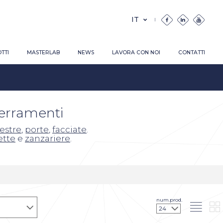
TTI
MASTERLAB
NEWS
LAVORA CON NOI
CONTATTI
serramenti
nestre
,
porte
,
facciate
.
ette
e
zanzariere
.
num.prod.