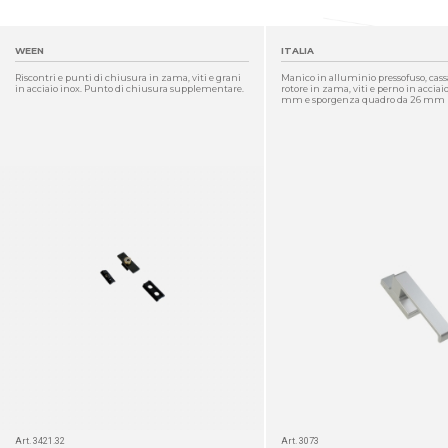
WEEN
ITALIA
Riscontri e punti di chiusura in zama, viti e grani
Manico in alluminio pressofuso, cassa
in acciaio inox. Punto di chiusura supplementare.
rotore in zama, viti e perno in acciaio
mm e sporgenza quadro da 26 mm
DETTAGLIO
Art. 3421.32
Art. 3073