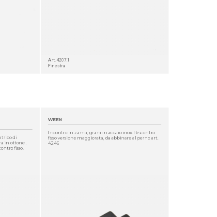
Art. 4207.1
Finestra
WEEN
Incontro in zama; grani in accaio inox. Riscontro
trico di
fisso versione maggiorata, da abbinare al perno art.
a in ottone .
4246
ntro fisso.