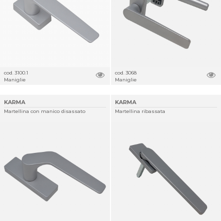
cod. 3100.1
cod. 3068
Maniglie
Maniglie
KARMA
KARMA
Martellina con manico disassato
Martellina ribassata