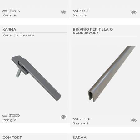
cod. 3104.1S
cod. 3106.31
Maniglie
Maniglie
KARMA
BINARIO PER TELAIO
SCORREVOLE
Martellina ribassata
cod. 3106.30
cod. 2016.58
Maniglie
Scorrevoli
COMFORT
KARMA