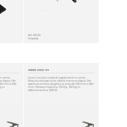
Art. 3312S
Finestra
WEEN HIDE 110
 in zama.
Leve in acciaio, corpo di regolazione in zama.
a logica. Per
Braccio corto per anta ribalta manovra logica. Per
430 mm a 560
apertura sinistra (larghezza anta da 430 mm a 560
g in
mm. Portata massima: 120 Kg - 150 Kg in
abbinamento a 3310.50