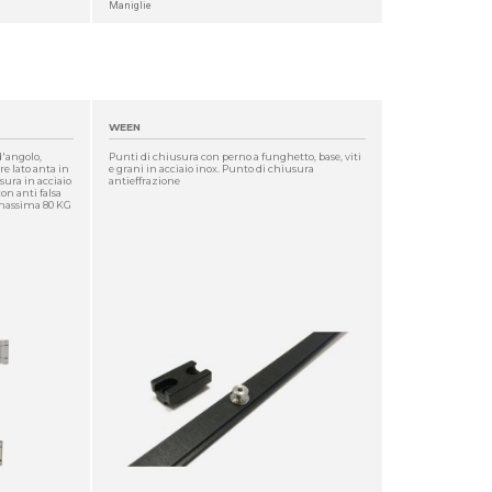
Maniglie
WEEN
 d'angolo,
Punti di chiusura con perno a funghetto, base, viti
re lato anta in
e grani in acciaio inox. Punto di chiusura
sura in acciaio
antieffrazione
con anti falsa
 massima 80 KG