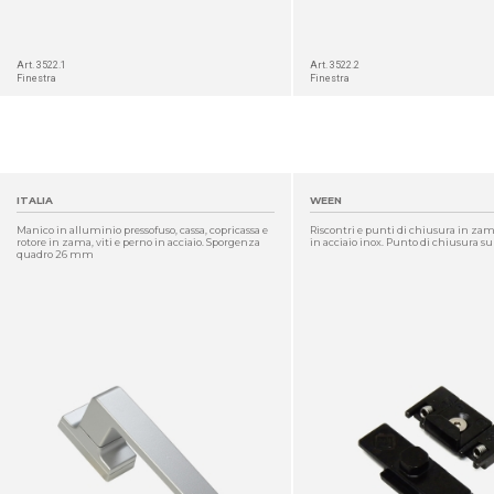
Art. 3522.1
Art. 3522.2
Finestra
Finestra
ITALIA
WEEN
Manico in alluminio pressofuso, cassa, copricassa e
Riscontri e punti di chiusura in zama
rotore in zama, viti e perno in acciaio. Sporgenza
in acciaio inox. Punto di chiusura 
quadro 26 mm
DETTAGLIO