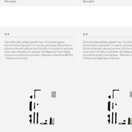
Maniglie
Maniglie
2.0
2.0
Cerniere lato telaio, piastrine, rinvio d'angolo,
Cerniere lato telaio, piastrine, rinvio
terminali e riscontri in zama, cerniere lato anta in
terminali e riscontri in zama, cernie
alluminio estruso, eccentrici di chiusura in acciaio
alluminio estruso, eccentrici di chiu
inox con cilindro in ottone. Kit base con anti falsa
inox con cilindro in ottone. Kit base 
manovra sulla cremonese - Portata massima 80 KG
manovra sulla cremonese - Portata
- Telaio sormonto
-Telaio complanare interno
DETTAGLIO