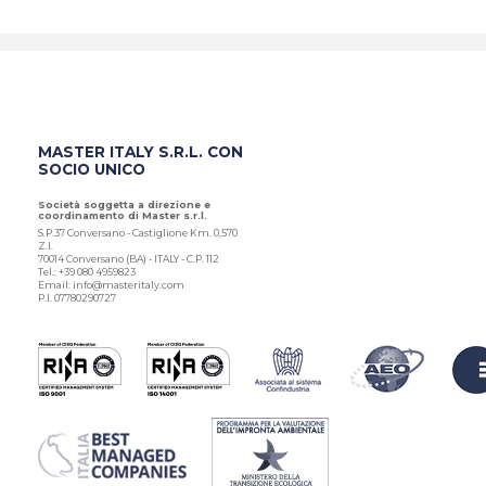
MASTER ITALY S.R.L. CON
SOCIO UNICO
Società soggetta a direzione e
coordinamento di Master s.r.l.
S.P.37 Conversano - Castiglione Km. 0,570
Z.I.
70014 Conversano (BA) - ITALY - C.P. 112
Tel.: +39 080 4959823
Email: info@masteritaly.com
P.I. 07780290727