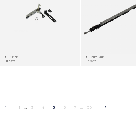
Art. 3312D
Art. 3312L.20D
Finestra
Finestra
1
3
4
5
6
7
38