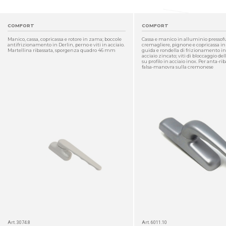
COMFORT
COMFORT
Manico, cassa, copricassa e rotore in zama; boccole
Cassa e manico in alluminio pressofu
antifrizionamento in Derlin, perno e viti in acciaio.
cremagliere, pignone e copricassa i
Martellina ribassata, sporgenza quadro 46 mm
guida e rondella di frizionamento in d
acciaio zincato; viti di bloccaggio d
su profilo in acciaio inox. Per anta-ri
falsa-manovra sulla cremonese
DETTAGLIO
Art. 3074.8
Art. 6011.10