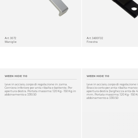
Art. 3072
Art. 3400F.32
Maniglie
Finestra
WEEN HIDE 110
WEEN HIDE 110
Leve in acciaio, corpo di regolazione in zama.
Leve in acciaio, corpo di regolazione
Cerniera inferiore per anta ribalta e battente. Per
Braccio corto per anta ribalta manovr
apertura destra. Portata massima: 120 Kg - 150 Kg in
apertura destra (larghezza anta da 
abbinamento a 3310.50
mm. Portata massima: 120 Kg - 150 K
abbinamento a 3310.50
DETTAGLIO