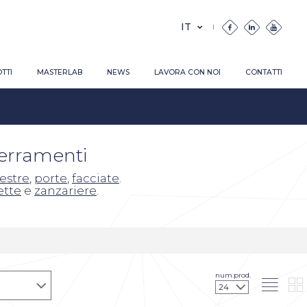
TTI
MASTERLAB
NEWS
LAVORA CON NOI
CONTATTI
serramenti
nestre
,
porte
,
facciate
.
ette
e
zanzariere
.
num.prod.