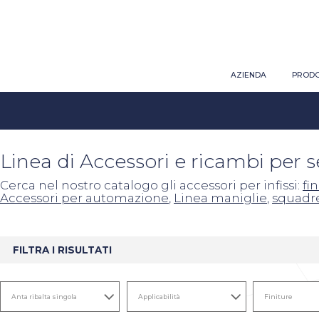
AZIENDA
PRODO
Linea di Accessori e ricambi per 
Cerca nel nostro catalogo gli accessori per infissi:
fi
Accessori per automazione
,
Linea maniglie
,
squadr
FILTRA I RISULTATI