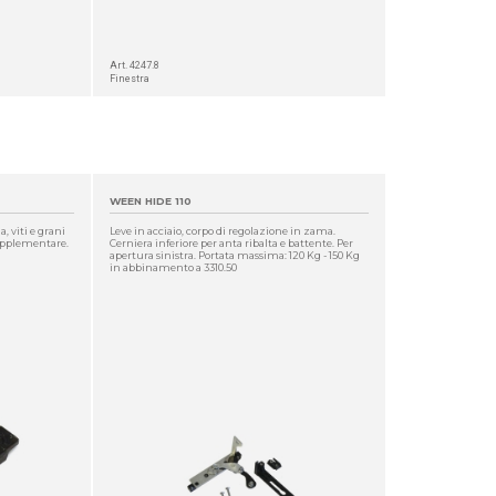
Art. 4247.8
Finestra
WEEN HIDE 110
, viti e grani
Leve in acciaio, corpo di regolazione in zama.
supplementare.
Cerniera inferiore per anta ribalta e battente. Per
apertura sinistra. Portata massima: 120 Kg - 150 Kg
in abbinamento a 3310.50