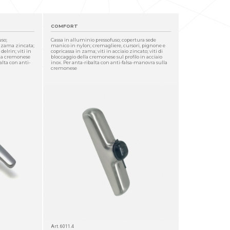
COMFORT
so;
Cassa in alluminio pressofuso; copertura sede
n zama zincata;
manico in nylon; cremagliere, cursori, pignone e
elrin; viti in
copricassa in zama; viti in acciaio zincato; viti di
ella cremonese
bloccaggio della cremonese sul profilo in acciaio
balta con anti-
inox. Per anta-ribalta con anti-falsa-manovra sulla
cremonese
Art. 6011.4