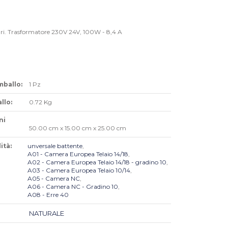
ari. Trasformatore 230V 24V, 100W - 8,4 A
mballo:
1 Pz
llo:
0.72 Kg
ni
50.00 cm x 15.00 cm x 25.00 cm
ità:
unversale battente
,
A01 - Camera Europea Telaio 14/18
,
A02 - Camera Europea Telaio 14/18 - gradino 10
,
A03 - Camera Europea Telaio 10/14
,
A05 - Camera NC
,
A06 - Camera NC - Gradino 10
,
A08 - Erre 40
NATURALE