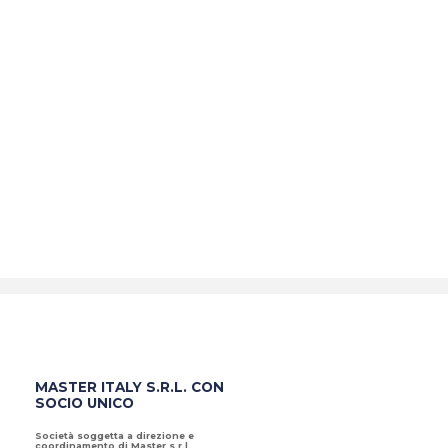
MASTER ITALY S.R.L. CON
SOCIO UNICO
Società soggetta a direzione e
coordinamento di Master s.r.l.