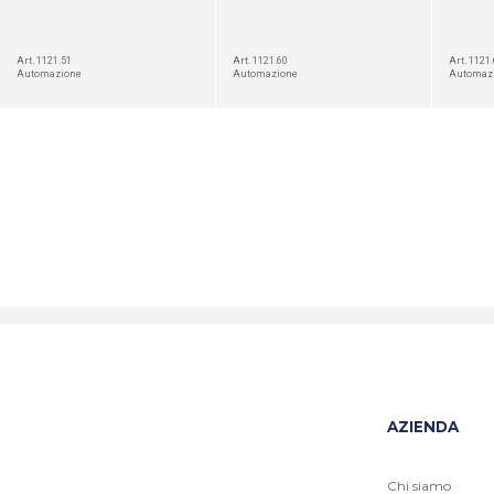
Art. 1121.51
Art. 1121.60
Art. 1121
Automazione
Automazione
Automaz
AZIENDA
Chi siamo