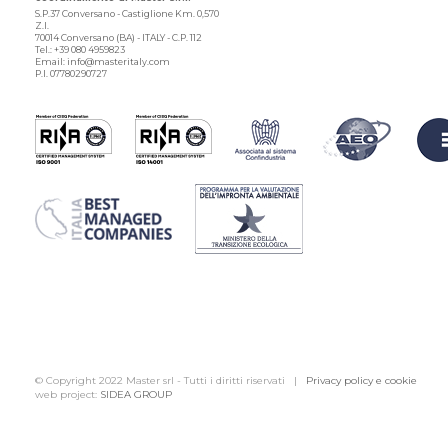
S.P.37 Conversano - Castiglione Km. 0,570
Z.I.
70014 Conversano (BA) - ITALY - C.P. 112
Tel.: +39 080 4959823
Email: info@masteritaly.com
P.I. 07780290727
© Copyright 2022 Master srl - Tutti i diritti riservati |
Privacy policy e cookie
web project:
SIDEA GROUP