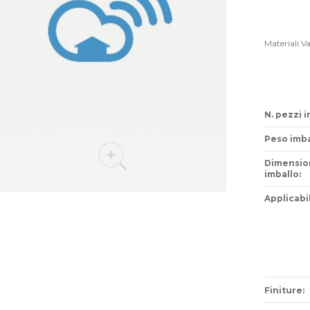
Materiali V
N. pezzi i
Peso imba
Dimensio
imballo:
Applicabil
Finiture: