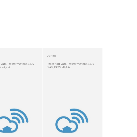
APRO
 Vari. Trasformatore 230V
Materiali Vari. Trasformatore 230V
 - 4,2 A
24V, 100W - 8,4 A