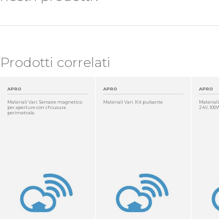
Prodotti correlati
APRO
APRO
APRO
Materiali Vari. Sensore magnetico
Materiali Vari. Kit pulsante
Materiali
per aperture con chiusura
24V, 100W
perimetrale.
DETTAGLIO
DETTAGLIO