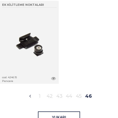
EK KİLİTLEME NOKTALARI
cod. 4246.15
Pencere
1
42
43
44
45
46
YUKARI