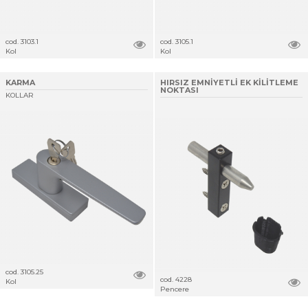
cod. 3103.1
cod. 3105.1
Kol
Kol
KARMA
HIRSIZ EMNİYETLİ EK KİLİTLEME
NOKTASI
KOLLAR
cod. 3105.25
cod. 4228
Kol
Pencere