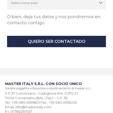
O bien, deja tus datos y nos pondremos en
contacto contigo
QUIERO SER CONTACTADO
MASTER ITALY S.R.L. CON SOCIO UNICO
Società soggetta a direzione e coordinamento di Master s.r.l.
S.P.37 Conversano - Castiglione Km. 0,570 Z.I.
70014 Conversano (BA) - ITALY - C.P. 112
Tel.: +39 080 4959823 Fax.: +39 080 4959030
Email: info@masteritaly.com
P.I. 07780290727