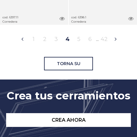
cod. 6397.11
cod. 6398.1
Corredera
Corredera
1
2
3
4
5
6
42
TORNA SU
Crea tus cerramientos
CREA AHORA