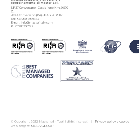
coordinamento di Master s.r.l.
S.P.37 Conversano - Castiglione Km. 0,570
Z.I.
70014 Conversano (BA) - ITALY - C.P. 112
Tel.: +39 080 4959823
Email: info@masteritaly.com
P.I. 07780290727
© Copyright 2022 Master srl - Tutti i diritti riservati |
Privacy policy e cookie
web project:
SIDEA GROUP