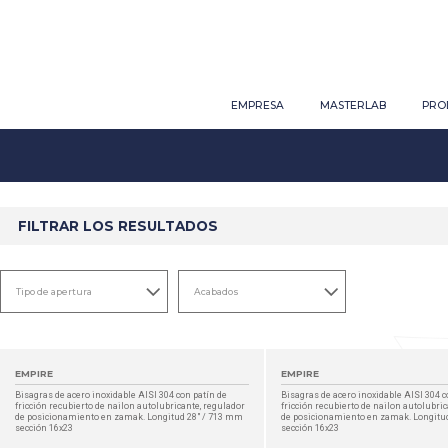
EMPRESA
MASTERLAB
PRO
FILTRAR LOS RESULTADOS
EMPIRE
EMPIRE
Bisagras de acero inoxidable AISI 304 con patín de
Bisagras de acero inoxidable AISI 304 c
fricción recubierto de nailon autolubricante, regulador
fricción recubierto de nailon autolubri
de posicionamiento en zamak. Longitud 28" / 713 mm
de posicionamiento en zamak. Longitu
sección 16x23
sección 16x23