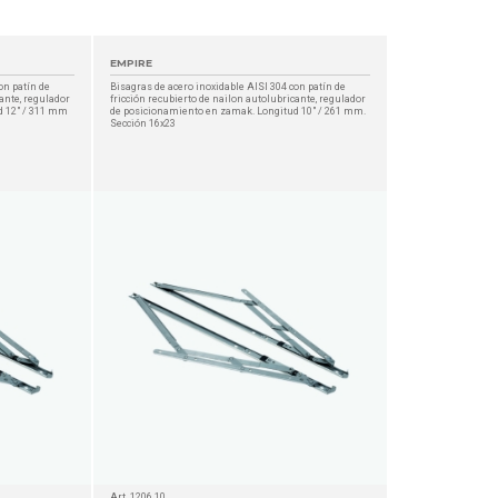
EMPIRE
on patín de
Bisagras de acero inoxidable AISI 304 con patín de
cante, regulador
fricción recubierto de nailon autolubricante, regulador
d 12" / 311 mm
de posicionamiento en zamak. Longitud 10" / 261 mm.
Sección 16x23
Art. 1206.10