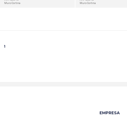
Muro Cortina
Muro Cortina
1
EMPRESA