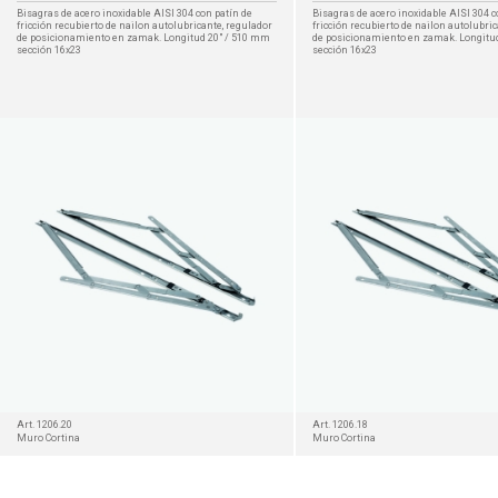
Bisagras de acero inoxidable AISI 304 con patín de
Bisagras de acero inoxidable AISI 304 c
fricción recubierto de nailon autolubricante, regulador
fricción recubierto de nailon autolubri
de posicionamiento en zamak. Longitud 20" / 510 mm
de posicionamiento en zamak. Longitu
sección 16x23
sección 16x23
DETALLES
Art. 1206.20
Art. 1206.18
Muro Cortina
Muro Cortina