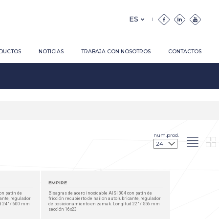
DUCTOS
NOTICIAS
TRABAJA CON NOSOTROS
CONTACTOS
num.prod.
EMPIRE
on patín de
Bisagras de acero inoxidable AISI 304 con patín de
cante, regulador
fricción recubierto de nailon autolubricante, regulador
d 24" / 600 mm
de posicionamiento en zamak. Longitud 22" / 556 mm
sección 16x23