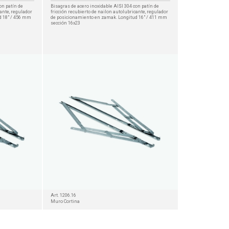
on patín de
Bisagras de acero inoxidable AISI 304 con patín de
cante, regulador
fricción recubierto de nailon autolubricante, regulador
d 18" / 456 mm
de posicionamiento en zamak. Longitud 16" / 411 mm
sección 16x23
Art. 1206.16
Muro Cortina