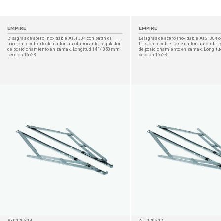
EMPIRE
EMPIRE
Bisagras de acero inoxidable AISI 304 con patín de
Bisagras de acero inoxidable AISI 304 c
fricción recubierto de nailon autolubricante, regulador
fricción recubierto de nailon autolubri
de posicionamiento en zamak. Longitud 14" / 350 mm
de posicionamiento en zamak. Longitu
sección 16x23
sección 16x23
DETALLES
Art. 1206.14
Art. 1206.12