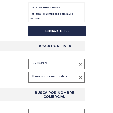
línea:
Muro Cortina
familia:
Compases para muro
cortina
DETALLES
DETALLES
ELIMINAR FILTROS
BUSCA POR LÍNEA
Muro Cortina
Compases para muro cortina
BUSCA POR NOMBRE
COMERCIAL