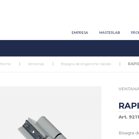
EMPRESA
MASTERLAB
PRO
Home
Ventanas
Bisagra de enganche rápido
RAPI
VENTAN
RAP
Art. 9211
Bisagra d