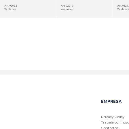
Art. 9202.3
Art. 9201.3
Art. 9129.
Ventanas
Ventanas
Ventanas
EMPRESA
Privacy Policy
Trabaja con noso
Contactos