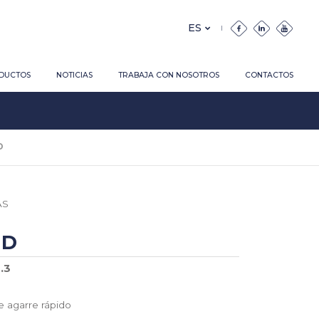
DUCTOS
NOTICIAS
TRABAJA CON NOSOTROS
CONTACTOS
D
AS
ID
.3
e agarre rápido