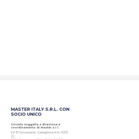
MASTER ITALY S.R.L. CON
SOCIO UNICO
Società soggetta a direzione e
coordinamento di Master s.r.l.
S.P.37 Conversano - Castiglione Km. 0,570
Z.I.