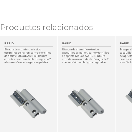
Productos relacionados
RAPID
RAPID
RAPID
Bisagra de aluminio extruido,
Bisagra de aluminio extruido,
Bisagra d
casquillos de nailon, perno y tornillos
casquillos de nailon, perno y tornillos
casquillos
de apriete M5 Cab.Avell.Cil.Ranura
de apriete M5 Cab.Avell.Cil.Ranura
de apriet
cruz de acero inoxidable. Bisagra de 2
cruz de acero inoxidable. Bisagra de 2
cruz de a
alas versión con holgura regulable.
alas versión con holgura regulable.
alas. 3a 
DETALLES
DETALLES