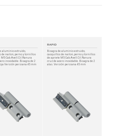
RAPID
e aluminio extruido,
Bisagra de aluminio extruido,
 de nailon, perno y tornillos
casquillos de nailon, perno y tornillos
e M5 Cab.Avell.Cil.Ranura
de apriete M5 Cab.Avell.Cil.Ranura
cero inoxidable. Bisagra de 2
cruz de acero inoxidable. Bisagra de 2
hoja Versión persiana 45 mm
alas. Versión persiana 45 mm