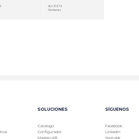
3
Art. 9127.3
Ventanas
SOLUCIONES
SÍGUENOS
Catálogo
Facebook
tros
Configurador
Linkedin
MasterLAB
Youtube