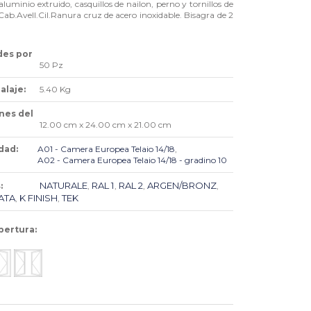
aluminio extruido, casquillos de nailon, perno y tornillos de
Cab.Avell.Cil.Ranura cruz de acero inoxidable. Bisagra de 2
des por
50 Pz
laje:
5.40 Kg
nes del
12.00 cm x 24.00 cm x 21.00 cm
dad:
A01 - Camera Europea Telaio 14/18
,
A02 - Camera Europea Telaio 14/18 - gradino 10
NATURALE
RAL 1
RAL 2
ARGEN/BRONZ
:
,
,
,
,
ATA
K FINISH
TEK
,
,
pertura: