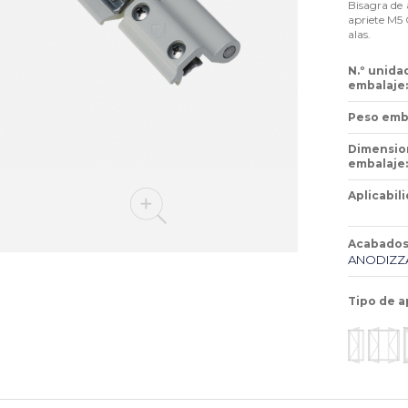
Bisagra de 
apriete M5 
alas.
N.º unida
embalaje:
Peso emba
Dimensio
embalaje:
Aplicabili
Acabados
ANODIZZ
Tipo de a