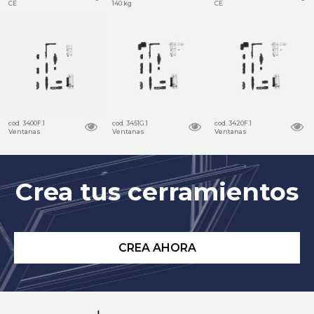
CE
140 kg
CE
cod. 3400F.1
cod. 3451G.1
cod. 3420F.1
Ventanas
Ventanas
Ventanas
Crea tus cerramientos
CREA AHORA