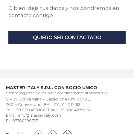
O bien, deja tus datos y nos pondremos en
contacto contigo
QUIERO SER CONTACTADO
MASTER ITALY S.R.L. CON SOCIO UNICO
Società soggetta a direzione e coordinamento di Master s.r.l.
S.P.37 Conversano - Castiglione Km. 0,570 Z.I.
70014 Conversano (BA) - ITALY - C.P. 112
Tel.: +39 080 4959823 Fax.: +39 080 4959030
Email: info@masteritaly.com
P.I. 07780290727