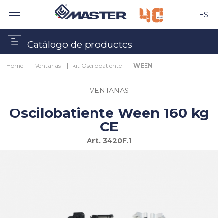
ES
Catálogo de productos
Home
Ventanas
kit Oscilobatiente
WEEN
VENTANAS
Oscilobatiente Ween 160 kg
CE
Art.
3420F.1