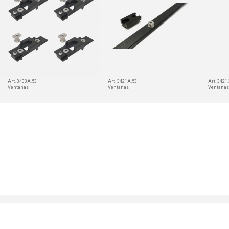
Art. 3400A.53
Art. 3421A.53
Art. 3421
Ventanas
Ventanas
Ventanas