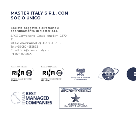
MASTER ITALY S.R.L. CON
SOCIO UNICO
Società soggetta a direzione e
coordinamento di Master s.r.l.
S.P.37 Conversano - Castiglione Km. 0,570
Z.I.
70014 Conversano (BA) - ITALY - C.P. 112
Tel.: +39 080 4959823
Email: info@masteritaly.com
P.I. 07780290727