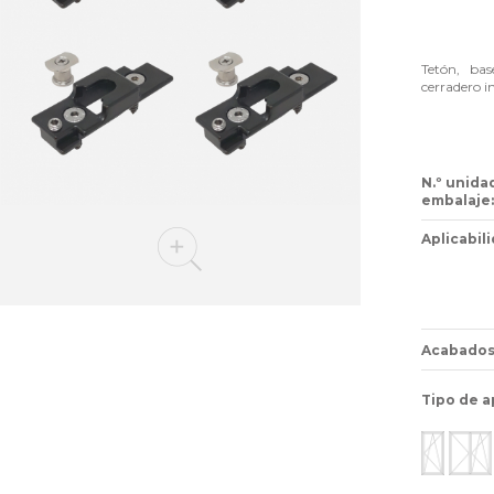
Tetón, base
cerradero i
N.º unida
embalaje:
Aplicabili
Acabados
Tipo de a