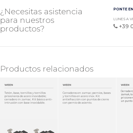
¿Necesitas asistencia
PONTE EN
para nuestros
LUNES A V
+39 
productos?
Productos relacionados
WEEN
WEEN
WEEN
Cerradero
Tetón, base, tornillos y tornillos
Cerraderos en zamac; pernios, bases
zamak, tor
prisioneros de acero inoxidable;
y tornillos en acero inox. Kit
prisioner
cerradero in zamac. Kit básico anti-
antiefracción con puntos de cierre
un punto 
intrusión con base inoxidable.
con pernio de asiento.
DETALLES
DETALLES