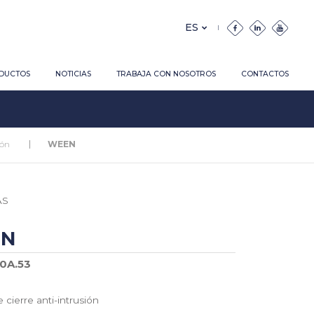
DUCTOS
NOTICIAS
TRABAJA CON NOSOTROS
CONTACTOS
ión
WEEN
AS
EN
00A.53
 cierre anti-intrusión