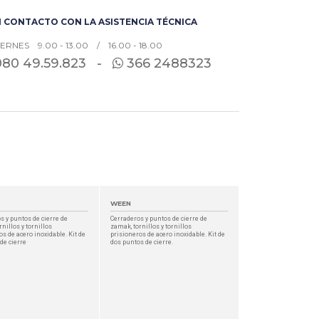
 CONTACTO CON LA ASISTENCIA TÉCNICA
IERNES 9.00 - 13.00 / 16.00 - 18.00
080
49.59.823 -
366 2488323
WEEN
s y puntos de cierre de
Cerraderos y puntos de cierre de
nillos y tornillos
zamak, tornillos y tornillos
os de acero inoxidable. Kit de
prisioneros de acero inoxidable. Kit de
de cierre
dos puntos de cierre.