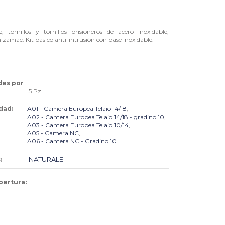
, tornillos y tornillos prisioneros de acero inoxidable;
n zamac. Kit básico anti-intrusión con base inoxidable.
des por
5 Pz
dad:
A01 - Camera Europea Telaio 14/18
,
A02 - Camera Europea Telaio 14/18 - gradino 10
,
A03 - Camera Europea Telaio 10/14
,
A05 - Camera NC
,
A06 - Camera NC - Gradino 10
NATURALE
:
pertura: