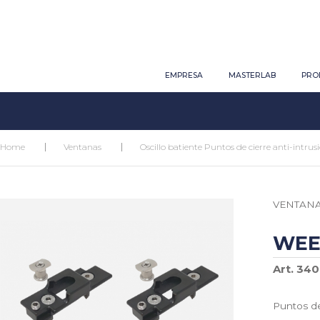
EMPRESA
MASTERLAB
PRO
Home
Ventanas
Oscillo batiente Puntos de cierre anti-intrus
VENTAN
WE
Art. 34
Puntos de