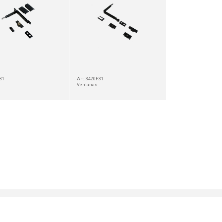
.31
Art. 3420F.31
Ventanas