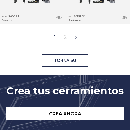
cod. 3402F.1
cod. 3453LG.1
Ventanas
Ventanas
1
2
TORNA SU
Crea tus cerramientos
CREA AHORA