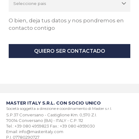
O bien, deja tus datos y nos pondremos en
contacto contigo
QUIERO SER CONTACTADO
MASTER ITALY S.R.L. CON SOCIO UNICO
Società soggetta a direzione e coordinamento di Master s.r.l.
S.P.37 Conversano - Castiglione Km. 0,570 Z.I.
70014 Conversano (BA) - ITALY - C.P. 112
Tel.: +39 080 4959823 Fax.: +39 080 4959030
Email: info@masteritaly.com
P.I. 07780290727