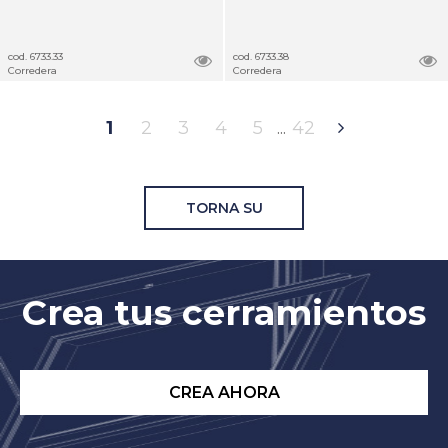
cod. 6733.33
cod. 6733.38
Corredera
Corredera
1
2
3
4
5
42
TORNA SU
Crea tus cerramientos
CREA AHORA