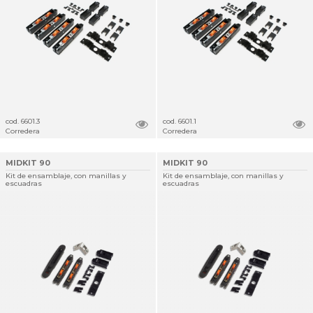
cod. 6601.3
cod. 6601.1
Corredera
Corredera
MIDKIT 90
MIDKIT 90
Kit de ensamblaje, con manillas y
Kit de ensamblaje, con manillas y
escuadras
escuadras