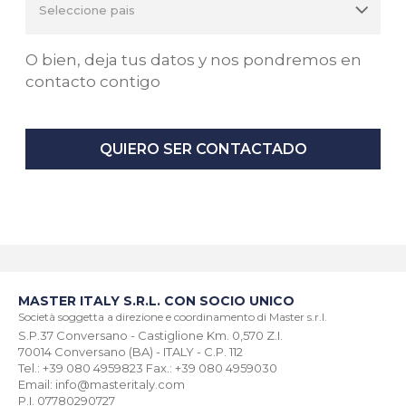
O bien, deja tus datos y nos pondremos en
contacto contigo
QUIERO SER CONTACTADO
MASTER ITALY S.R.L. CON SOCIO UNICO
Società soggetta a direzione e coordinamento di Master s.r.l.
S.P.37 Conversano - Castiglione Km. 0,570 Z.I.
70014 Conversano (BA) - ITALY - C.P. 112
Tel.: +39 080 4959823 Fax.: +39 080 4959030
Email: info@masteritaly.com
P.I. 07780290727