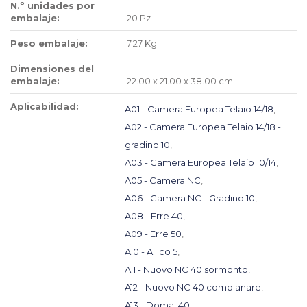
N.º unidades por
embalaje:
20 Pz
Peso embalaje:
7.27 Kg
Dimensiones del
embalaje:
22.00 x 21.00 x 38.00 cm
Aplicabilidad:
A01 - Camera Europea Telaio 14/18
,
A02 - Camera Europea Telaio 14/18 -
gradino 10
,
A03 - Camera Europea Telaio 10/14
,
A05 - Camera NC
,
A06 - Camera NC - Gradino 10
,
A08 - Erre 40
,
A09 - Erre 50
,
A10 - All.co 5
,
A11 - Nuovo NC 40 sormonto
,
A12 - Nuovo NC 40 complanare
,
A13 - Domal 40
,