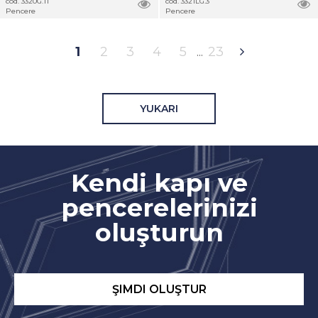
cod. 3320G.11
cod. 3321LG.3
Pencere
Pencere
1
2
3
4
5
23
YUKARI
Kendi kapı ve
pencerelerinizi
oluşturun
ŞIMDI OLUŞTUR