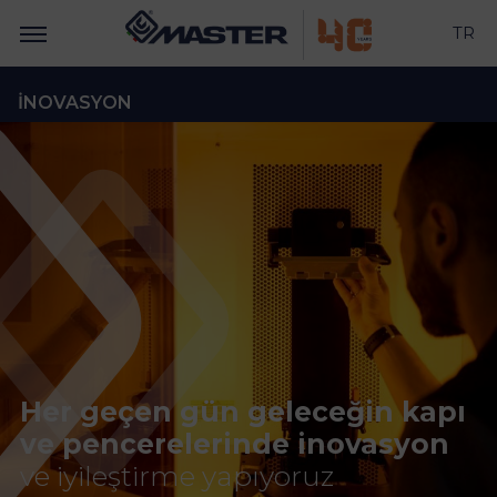
TR
İNOVASYON
Her geçen gün geleceğin kapı
ve pencerelerinde inovasyon
ve iyileştirme yapıyoruz