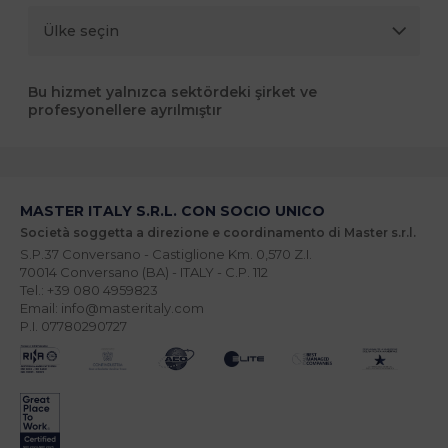
Bu hizmet yalnızca sektördeki şirket ve
profesyonellere ayrılmıştır
MASTER ITALY S.R.L. CON SOCIO UNICO
Società soggetta a direzione e coordinamento di Master s.r.l.
S.P.37 Conversano - Castiglione Km. 0,570 Z.I.
70014 Conversano (BA) - ITALY - C.P. 112
Tel.: +39 080 4959823
Email: info@masteritaly.com
P.I. 07780290727