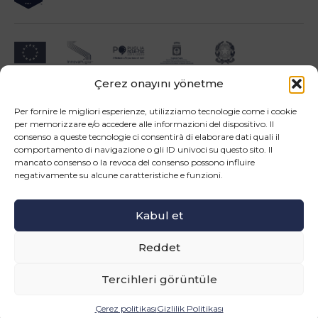
Çerez onayını yönetme
Impresa beneficiari ai sensi dell'Avviso INNOPROCESS - interventi di supporto a
soluzioni ICT nei processi produttivi delle PMI
Per fornire le migliori esperienze, utilizziamo tecnologie come i cookie
per memorizzare e/o accedere alle informazioni del dispositivo. Il
consenso a queste tecnologie ci consentirà di elaborare dati quali il
comportamento di navigazione o gli ID univoci su questo sito. Il
mancato consenso o la revoca del consenso possono influire
negativamente su alcune caratteristiche e funzioni.
Operazione confinanziata dall'Unione Europea - POR Puglia 2014-2020 - Fondo FESR -
Asse III - OS 3d - Azione 3.5 - Sub.Azione 3.5.a
Kabul et
Bizi takip edin
Reddet
© Copyright 2026 Master srl - Tutti i diritti riservati
WEB PROJECT SIDEA GROUP
|
PRIVACY POLICY E COOKIE
Tercihleri görüntüle
INFORMAZIONI
Çerez politikası
Gizlilik Politikası