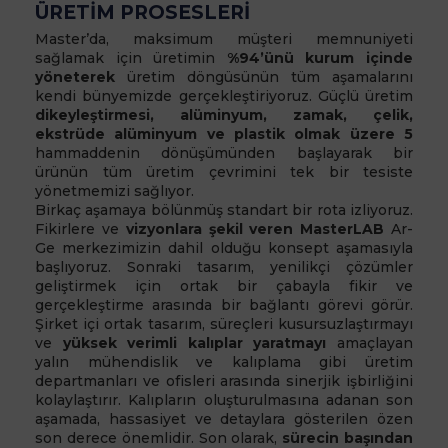
ÜRETİM PROSESLERİ
Master’da, maksimum müşteri memnuniyeti
sağlamak için üretimin
%94’ünü kurum içinde
yöneterek
üretim döngüsünün tüm aşamalarını
kendi bünyemizde gerçekleştiriyoruz. Güçlü üretim
dikeyleştirmesi, alüminyum, zamak, çelik,
ekstrüde alüminyum ve plastik olmak üzere 5
hammaddenin dönüşümünden başlayarak bir
ürünün tüm üretim çevrimini tek bir tesiste
yönetmemizi sağlıyor.
Birkaç aşamaya bölünmüş standart bir rota izliyoruz.
Fikirlere ve
vizyonlara şekil veren MasterLAB
Ar-
Ge merkezimizin dahil olduğu konsept aşamasıyla
başlıyoruz. Sonraki tasarım, yenilikçi çözümler
geliştirmek için ortak bir çabayla fikir ve
gerçekleştirme arasında bir bağlantı görevi görür.
Şirket içi ortak tasarım, süreçleri kusursuzlaştırmayı
ve
yüksek verimli kalıplar yaratmayı
amaçlayan
yalın mühendislik ve kalıplama gibi üretim
departmanları ve ofisleri arasında sinerjik işbirliğini
kolaylaştırır. Kalıpların oluşturulmasına adanan son
aşamada, hassasiyet ve detaylara gösterilen özen
son derece önemlidir. Son olarak,
sürecin başından