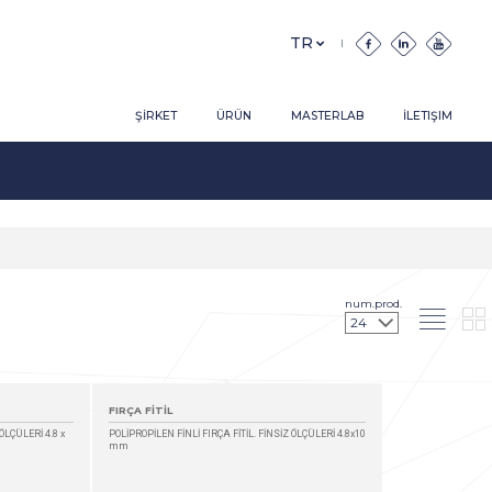
ŞİRKET
ÜRÜN
MASTERLAB
İLETIŞIM
num.prod.
FIRÇA FİTİL
ÖLÇÜLERİ 4.8 x
POLİPROPİLEN FİNLİ FIRÇA FİTİL. FİNSİZ ÖLÇÜLERİ 4.8x10
mm