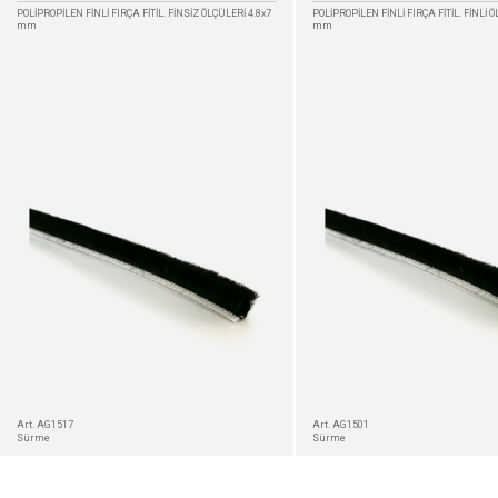
POLİPROPİLEN FİNLİ FIRÇA FİTİL. FİNSİZ ÖLÇÜLERİ 4.8x7
POLİPROPİLEN FİNLİ FIRÇA FİTİL. FİNLİ Ö
mm
mm
DETAYLAR
Art. AG1517
Art. AG1501
Sürme
Sürme