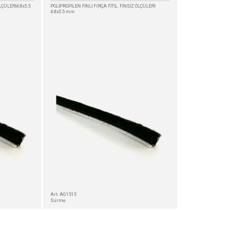
LÇÜLERİ4.8x5.5
POLİPROPİLEN FİNLİ FIRÇA FİTİL. FİNSİZ ÖLÇÜLERİ
4.8x5.5 mm
Art. AG1515
Sürme