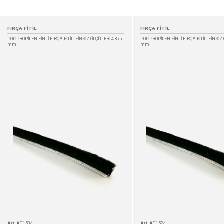
FIRÇA FİTİL
FIRÇA FİTİL
POLİPROPİLEN FİNLİ FIRÇA FİTİL. FİNSİZ ÖLÇÜLERİ 4.8x5
POLİPROPİLEN FİNLİ FIRÇA FİTİL. FİNSİZ 
mm
mm
DETAYLAR
Art. AG1504
Art. AG1524