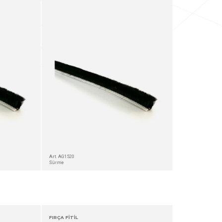
Art. AG1520
Sürme
FIRÇA FİTİL