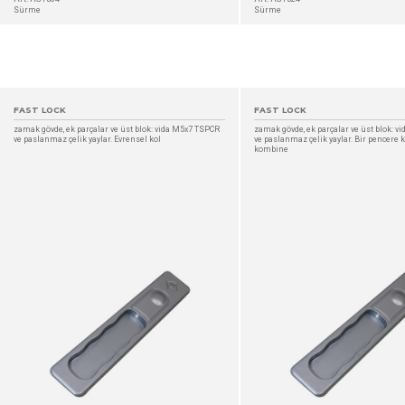
Sürme
Sürme
FAST LOCK
FAST LOCK
zamak gövde, ek parçalar ve üst blok: vida M5x7 TSPCR
zamak gövde, ek parçalar ve üst blok: 
ve paslanmaz çelik yaylar. Evrensel kol
ve paslanmaz çelik yaylar. Bir pencere k
kombine
DETAYLAR