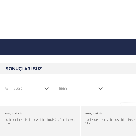
SONUÇLARI SÜZ
FIRÇA FİTİL
FIRÇA FİTİL
POLİPROPİLEN FİNLİ FIRÇA FİTİL. FİNSİZ ÖLÇÜLERİ 4.8x13
POLİPROPİLEN FİNLİ FIRÇA FİTİL. FİNSİZ 
mm
11 mm