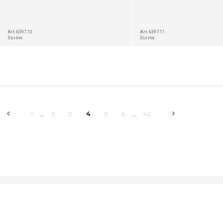
Art. 6397.10
Art. 6397.11
Sürme
Sürme
1
2
3
4
5
6
42