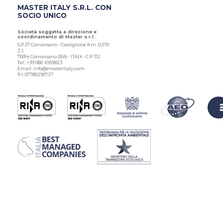
MASTER ITALY S.R.L. CON
SOCIO UNICO
Società soggetta a direzione e
coordinamento di Master s.r.l.
S.P.37 Conversano - Castiglione Km. 0,570
Z.I.
70014 Conversano (BA) - ITALY - C.P. 112
Tel.: +39 080 4959823
Email: info@masteritaly.com
P.I. 07780290727