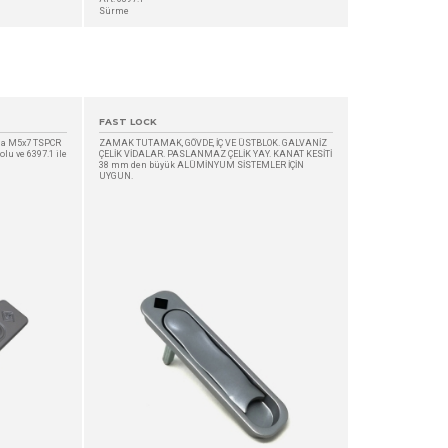
Sürme
FAST LOCK
vida M5x7 TSPCR
ZAMAK TUTAMAK, GÖVDE, İÇ VE ÜSTBLOK. GALVANİZ
olu ve 6397.1 ile
ÇELİK VİDALAR. PASLANMAZ ÇELİK YAY. KANAT KESİTİ
38 mm den büyük ALÜMİNYUM SİSTEMLER İÇİN
UYGUN.