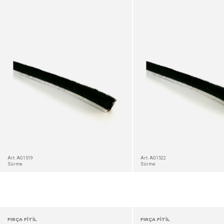
DETAYLAR
Art. AG1519
Art. AG1522
Sürme
Sürme
FIRÇA FİTİL
FIRÇA FİTİL