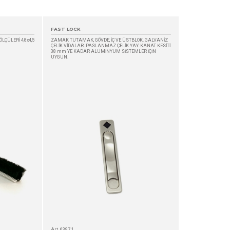
FAST LOCK
ÖLÇÜLERİ 4,8x4,5
ZAMAK TUTAMAK, GÖVDE, İÇ VE ÜSTBLOK. GALVANİZ
ÇELİK VİDALAR. PASLANMAZ ÇELİK YAY. KANAT KESİTİ
38 mm YE KADAR ALÜMİNYUM SİSTEMLER İÇİN
UYGUN.
Art. 6397.1