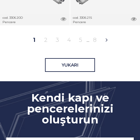
cod. 3306.20D
cod. 3306.21S
Pencere
Pencere
1
2
3
4
5
8
YUKARI
Kendi kapı ve
pencerelerinizi
oluşturun