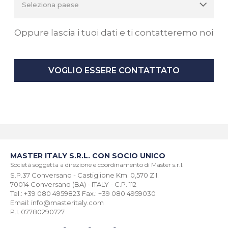
Oppure lascia i tuoi dati e ti contatteremo noi
VOGLIO ESSERE CONTATTATO
MASTER ITALY S.R.L. CON SOCIO UNICO
Società soggetta a direzione e coordinamento di Master s.r.l.
S.P.37 Conversano - Castiglione Km. 0,570 Z.I.
70014 Conversano (BA) - ITALY - C.P. 112
Tel.: +39 080 4959823 Fax.: +39 080 4959030
Email: info@masteritaly.com
P.I. 07780290727