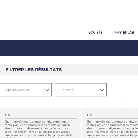
SOCIÉTÉ
MASTERLAB
FILTRER LES RÉSULTATS
2.0
2.0
Charnière côté cadre ; renvoi d'angle, terminaux et
Charnière côté cadre ; renvoi d'angle, t
contreplaques en zamac, charnière côté vantail en
contreplaques en zamac, charnière côté
aluminium extrudé, excentriques de fermeture en
aluminium extrudé, excentriques de f
acier inox avec cylindre en laiton. Kit base avec anti
acier inox avec cylindre en laiton. Kit ba
fausse manoeuvre supérieure - Charge maximale 80
fausse manoeuvre supérieure - Charg