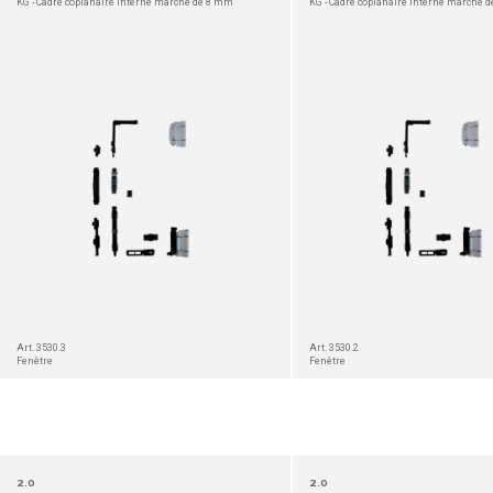
KG - Cadre coplanaire interne marche de 8 mm
KG - Cadre coplanaire interne marche 
DÉTAIL
Art. 3530.3
Art. 3530.2
Fenêtre
Fenêtre
2.0
2.0