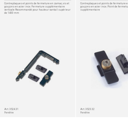
Contreplaques et points de fermeture en zamac, vis et
Contreplaques et points de fermeture en
goujons en acier inox. Fermeture supplémentaire
goujons en acier inox. Point de fermet
verticale Recommandé pour hauteur vantail supérieur
supplémentaire
de 1400 mm
DÉTAIL
Art. 3524.31
Art. 3523.32
Fenêtre
Fenêtre