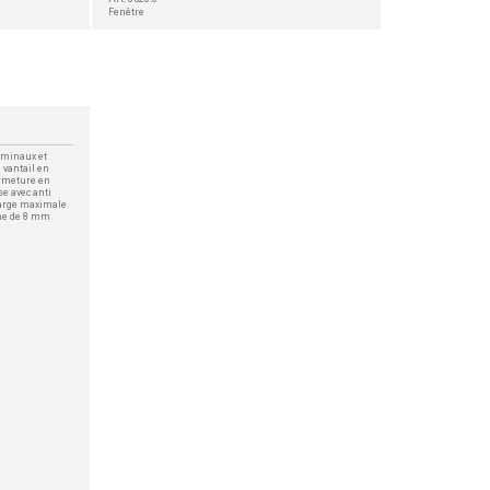
Fenêtre
erminaux et
 vantail en
ermeture en
se avec anti
harge maximale
che de 8 mm