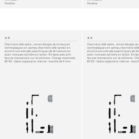
Fenêtre
Fenêtre
2.0
2.0
Charnière côté cadre ; renvoi d'angle, terminaux et
Charnière côté cadre ; renvoi d'angle, t
contreplaques en zamac, charnière côté vantail en
contreplaques en zamac, charnière côté
aluminium extrudé, excentriques de fermeture en
aluminium extrudé, excentriques de f
acier inox avec cylindre en laiton. Kit base avec anti
acier inox avec cylindre en laiton. Kit ba
fausse manoeuvre sur la crémone - Charge maximale
fausse manoeuvre sur la crémone - C
80 KG - Cadre coplanaire interne - marche de 9 mm
80 KG - Cadre coplanaire interne - mar