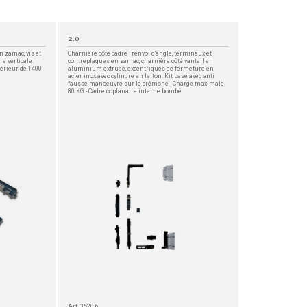
2.0
 zamac, vis et
Charnière côté cadre ; renvoi d'angle, terminaux et
e verticale.
contreplaques en zamac, charnière côté vantail en
érieur de 1400
aluminium extrudé, excentriques de fermeture en
acier inox avec cylindre en laiton. Kit base avec anti
fausse manoeuvre sur la crémone - Charge maximale
80 KG - Cadre coplanaire interne bombé
Art. 3520.6