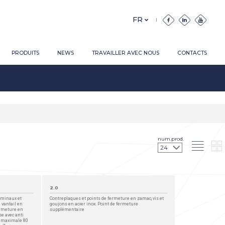
PRODUITS
NEWS
TRAVAILLER AVEC NOUS
CONTACTS
num.prod.
2.0
erminaux et
Contreplaques et points de fermeture en zamac, vis et
 vantail en
goujons en acier inox. Point de fermeture
ermeture en
supplémentaire
se avec anti
e maximale 80