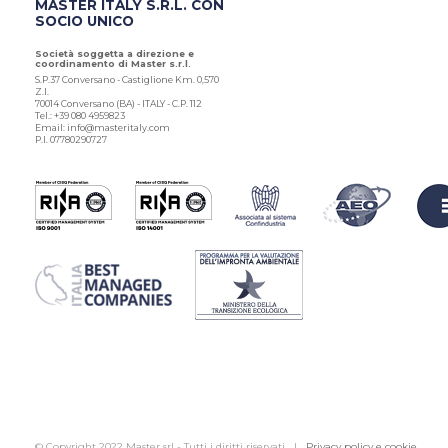
MASTER ITALY S.R.L. CON
SOCIO UNICO
Società soggetta a direzione e
coordinamento di Master s.r.l.
S.P.37 Conversano - Castiglione Km. 0,570
Z.I.
70014 Conversano (BA) - ITALY - C.P. 112
Tel.: +39 080 4959823
Email: info@masteritaly.com
P.I. 07780290727
© Copyright 2022 Master srl - Tutti i diritti riservati |
Privacy policy e cookie