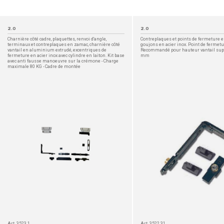
2.0
2.0
Charnière côté cadre, plaquettes, renvoi d'angle,
Contreplaques et points de fermeture en
terminaux et contreplaques en zamac, charnière côté
goujons en acier inox. Point de fermetur
vantail en aluminium extrudé, excentriques de
Recommandé pour hauteur vantail sup
fermeture en acier inox avec cylindre en laiton. Kit base
mm
avec anti fausse manoeuvre sur la crémone - Charge
maximale 80 KG - Cadre de montée
DÉTAIL
Art. 3523.1
Art. 3522.31