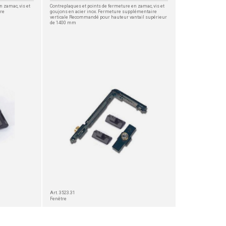
 zamac, vis et
Contreplaques et points de fermeture en zamac, vis et
ure
goujons en acier inox. Fermeture supplémentaire
verticale Recommandé pour hauteur vantail supérieur
de 1400 mm
Art. 3523.31
Fenêtre