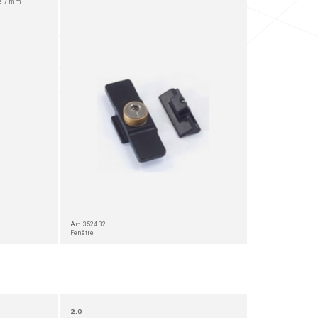
de 7 mm
Art. 3524.32
Fenêtre
2.0