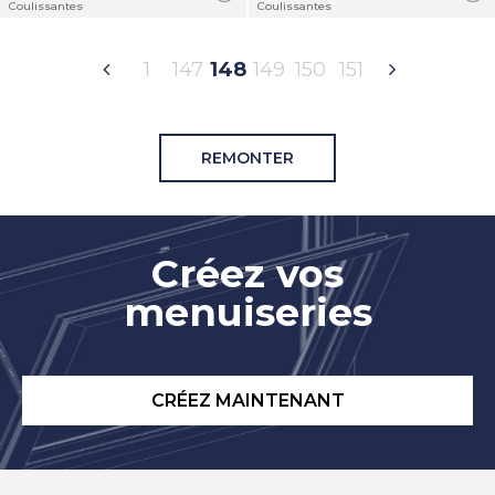
Coulissantes
Coulissantes
1
147
148
149
150
151
REMONTER
Créez vos
menuiseries
CRÉEZ MAINTENANT