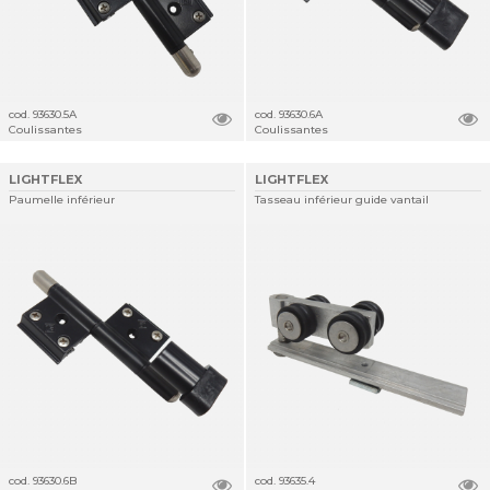
cod. 93630.5A
cod. 93630.6A
Coulissantes
Coulissantes
LIGHTFLEX
LIGHTFLEX
Paumelle inférieur
Tasseau inférieur guide vantail
cod. 93630.6B
cod. 93635.4