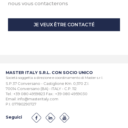
nous vous contacterons
JE VEUX ÊTRE CONTACTÉ
MASTER ITALY S.R.L. CON SOCIO UNICO
Società soggetta a direzione e coordinamento di Master s.r.l.
S.P.37 Conversano - Castiglione Km. 0,570 Z.I.
70014 Conversano (BA) - ITALY - C.P. 112
Tel.: +39 080 4959823 Fax.: +39 080 4959030
Email: info@masteritaly.com
P.I. 07780290727
Seguici