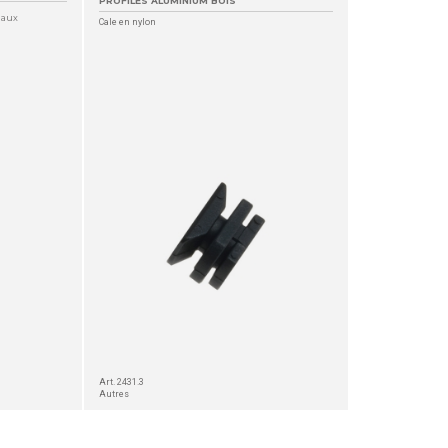
PROFILÉS ALUMINIUM BOIS
naux
Cale en nylon
Art. 2431.3
Autres