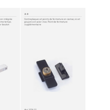
2.0
ion intégrée
Contreplaques et points de fermeture en zamac, vis et
même temps.
goujons en acier inox. Point de fermeture
ar bouton
supplémentaire
Art. 3526.32