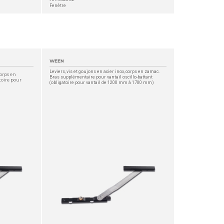
Fenêtre
WEEN
Leviers, vis et goujons en acier inox, corps en zamac.
corps en
Bras supplémentaire pour vantail oscillo-battant
oire pour
(obligatoire pour vantail de 1200 mm à 1700 mm)