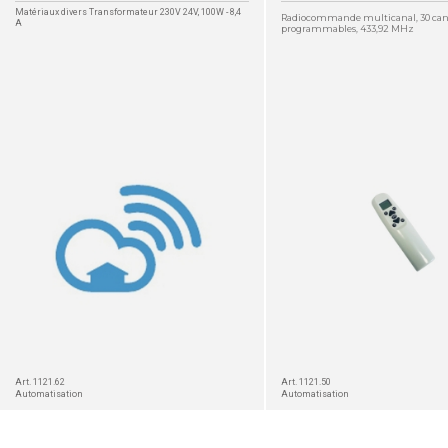
Matériaux divers Transformateur 230V 24V, 100W - 8,4
Radiocommande multicanal, 30 ca
A
programmables, 433,92 MHz
DÉTAIL
Art. 1121.62
Art. 1121.50
Automatisation
Automatisation