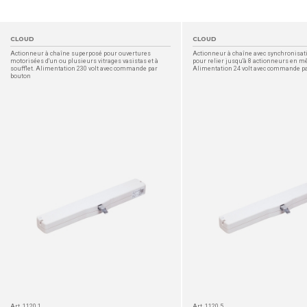
CLOUD
CLOUD
Actionneur à chaîne superposé pour ouvertures
Actionneur à chaîne avec synchronisat
motorisées d'un ou plusieurs vitrages vasistas et à
pour relier jusqu'à 8 actionneurs en 
soufflet. Alimentation 230 volt avec commande par
Alimentation 24 volt avec commande p
bouton
DÉTAIL
Art. 1120.1
Art. 1120.5