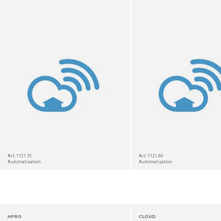
DÉTAIL
Art. 1121.51
Art. 1121.60
Automatisation
Automatisation
APRO
CLOUD