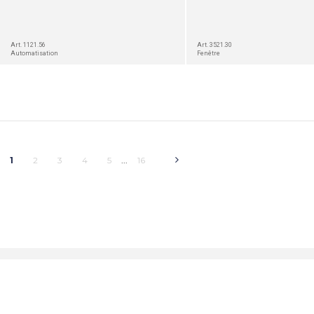
Art. 1121.56
Art. 3521.30
Automatisation
Fenêtre
1
2
3
4
5
16