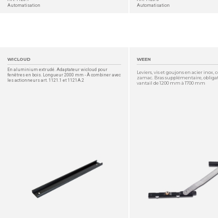
Automatisation
Automatisation
WICLOUD
WEEN
En aluminium extrudé. Adaptateur wicloud pour
Leviers, vis et goujons en acier inox, 
fenêtres en bois. Longueur 2000 mm - À combiner avec
zamac. Bras supplémentaire, obligat
les actionneurs art. 1121.1 et 1121A.2
vantail de 1200 mm à 1700 mm
DÉTAIL