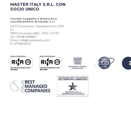
MASTER ITALY S.R.L. CON
SOCIO UNICO
Società soggetta a direzione e
coordinamento di Master s.r.l.
S.P.37 Conversano - Castiglione Km. 0,570
Z.I.
70014 Conversano (BA) - ITALY - C.P. 112
Tel.: +39 080 4959823
Email: info@masteritaly.com
P.I. 07780290727