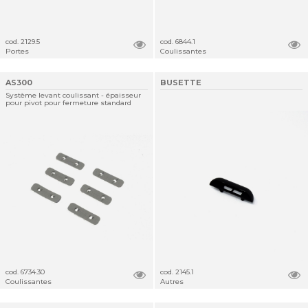
cod. 2129.5
cod. 6844.1
Portes
Coulissantes
AS300
BUSETTE
Système levant coulissant - épaisseur
pour pivot pour fermeture standard
cod. 6734.30
cod. 2145.1
Coulissantes
Autres