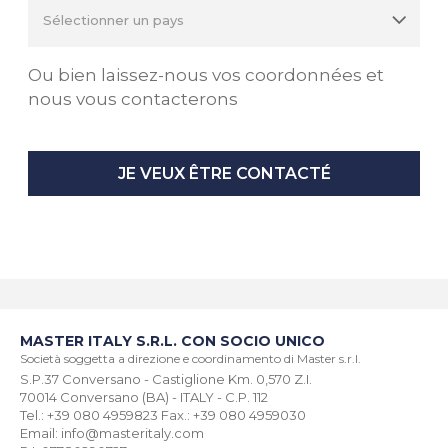
Ou bien laissez-nous vos coordonnées et
nous vous contacterons
JE VEUX ÊTRE CONTACTÉ
MASTER ITALY S.R.L. CON SOCIO UNICO
Società soggetta a direzione e coordinamento di Master s.r.l.
S.P.37 Conversano - Castiglione Km. 0,570 Z.I.
70014 Conversano (BA) - ITALY - C.P. 112
Tel.: +39 080 4959823 Fax.: +39 080 4959030
Email: info@masteritaly.com