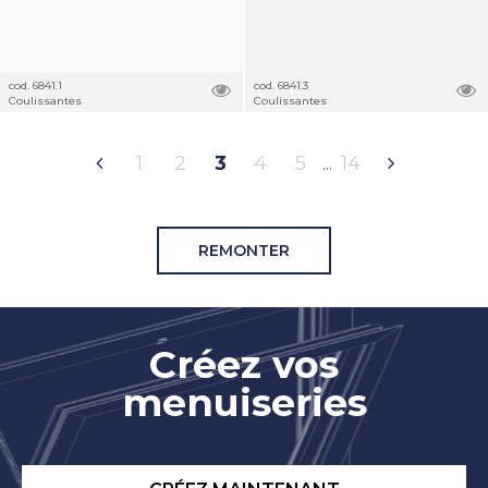
cod. 6841.1
cod. 6841.3
Coulissantes
Coulissantes
1
2
3
4
5
14
REMONTER
Créez vos
menuiseries