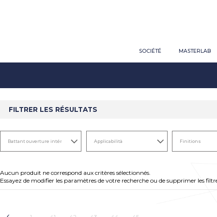
SOCIÉTÉ
MASTERLAB
FILTRER LES RÉSULTATS
Aucun produit ne correspond aux critères sélectionnés.
Essayez de modifier les paramètres de votre recherche ou de supprimer les filtre
1
41
42
43
44
45