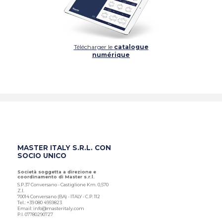
Télécharger le
catalogue
numérique
MASTER ITALY S.R.L. CON
SOCIO UNICO
Società soggetta a direzione e
coordinamento di Master s.r.l.
S.P.37 Conversano - Castiglione Km. 0,570
Z.I.
70014 Conversano (BA) - ITALY - C.P. 112
Tel.: +39 080 4959823
Email: info@masteritaly.com
P.I. 07780290727