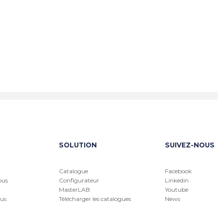
SOLUTION
SUIVEZ-NOUS
Catalogue
Facebook
ous
Configurateur
Linkedin
MasterLAB
Youtube
us
Télécharger les catalogues
News