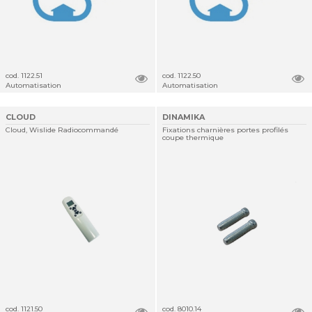
cod. 1122.51
cod. 1122.50
Automatisation
Automatisation
CLOUD
DINAMIKA
Cloud, Wislide Radiocommandé
Fixations charnières portes profilés
coupe thermique
cod. 1121.50
cod. 8010.14