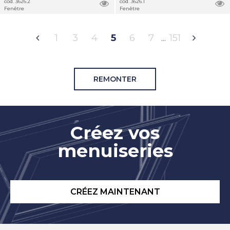
cod. 3626.2
cod. 3626.1
Fenêtre
Fenêtre
1
3
4
5
6
7
151
REMONTER
Créez vos
menuiseries
CRÉEZ MAINTENANT