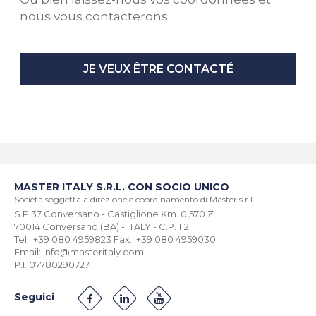
nous vous contacterons
JE VEUX ÊTRE CONTACTÉ
MASTER ITALY S.R.L. CON SOCIO UNICO
Società soggetta a direzione e coordinamento di Master s.r.l.
S.P.37 Conversano - Castiglione Km. 0,570 Z.I.
70014 Conversano (BA) - ITALY - C.P. 112
Tel.: +39 080 4959823 Fax.: +39 080 4959030
Email: info@masteritaly.com
P.I. 07780290727
Seguici