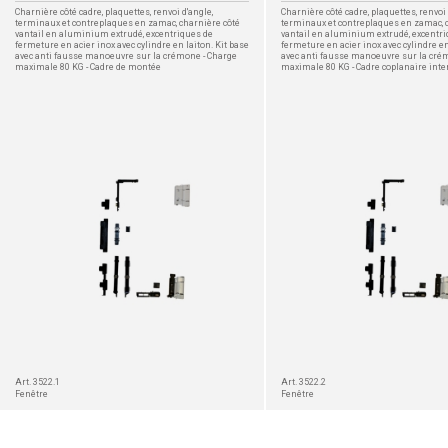
Charnière côté cadre, plaquettes, renvoi d'angle,
Charnière côté cadre, plaquettes, renvoi 
terminaux et contreplaques en zamac, charnière côté
terminaux et contreplaques en zamac, 
vantail en aluminium extrudé, excentriques de
vantail en aluminium extrudé, excentr
fermeture en acier inox avec cylindre en laiton. Kit base
fermeture en acier inox avec cylindre en
avec anti fausse manoeuvre sur la crémone - Charge
avec anti fausse manoeuvre sur la cré
maximale 80 KG - Cadre de montée
maximale 80 KG - Cadre coplanaire inte
DÉTAIL
Art. 3522.1
Art. 3522.2
Fenêtre
Fenêtre