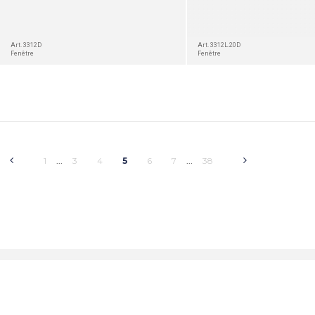
Art. 3312D
Art. 3312L.20D
Fenêtre
Fenêtre
1
3
4
5
6
7
38