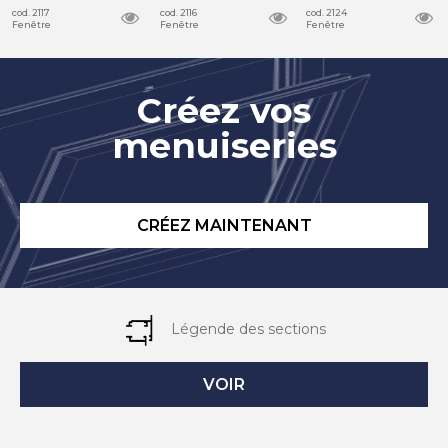
cod. 2117
cod. 2116
cod. 2124
Fenêtre
Fenêtre
Fenêtre
Créez vos
menuiseries
CRÉEZ MAINTENANT
Légende des sections
VOIR