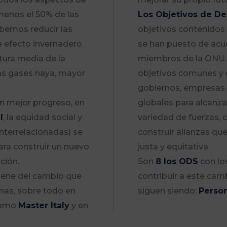
 menos el 50% de las
Los Objetivos de De
ebemos reducir las
objetivos contenidos 
e efecto invernadero
se han puesto de acu
tura media de la
miembros de la ONU.
ás gases haya, mayor
objetivos comunes y 
gobiernos, empresas 
n mejor progreso, en
globales para alcanz
l
, la equidad social y
variedad de fuerzas, 
nterrelacionadas) se
construir alianzas q
ra construir un nuevo
justa y equitativa.
ción.
Son
8 los ODS
con lo
viene del cambio que
contribuir a este cam
nas, sobre todo en
siguen siendo:
Person
como
Master Italy
y en