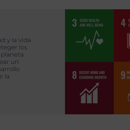
d y la vida
oteger los
l planeta
rear un
arrollo
e la