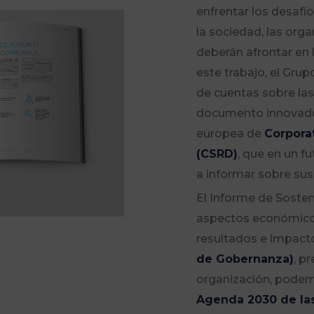
enfrentar los desafí
la sociedad, las org
deberán afrontar en 
este trabajo, el Gru
de cuentas sobre las
documento innovador
europea de
Corporat
(CSRD)
, que en un f
a informar sobre sus
El Informe de Sosteni
aspectos económico-f
resultados e impact
de Gobernanza)
, p
organización, podemo
Agenda 2030 de la