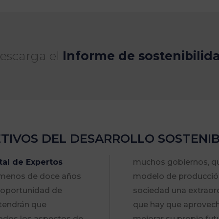
escarga el
Informe de sostenibilid
ETIVOS DEL DESARROLLO SOSTENIB
al de Expertos
muchos gobiernos, que
 menos de doce años
modelo de producción
 oportunidad de
sociedad una extraord
 tendrán que
que hay que aprovecha
odos los aspectos de
mejorar su propio fut