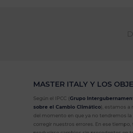
D
MASTER ITALY Y LOS OBJ
Según el IPCC (
Grupo Intergubernament
sobre el Cambio Climático
), estamos a
del momento en que ya no tendremos la
corregir nuestros errores. En ese tiempo,
producirse cambios sin precedentes en t