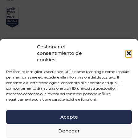
Gestionar el
consentimiento de
cookies
Impresa beneficiari ai sensi dell'Avviso INNOPROCESS - interventi di supporto a
soluzioni ICT nei processi produttivi delle PMI
Per fornire le migliori esperienze, utilizziamo tecnologie come i cookie
per memorizzare e/o accedere alle informazioni del dispositivo. Il
consenso a queste tecnologie ci consentirà di elaborare dati quali il
comportamento di navigazione o gli ID univoci su questo sito. Il
mancato consenso o la revoca del consenso possono influire
negativamente su alcune caratteristiche e funzioni.
Operazione confinanziata dall'Unione Europea - POR Puglia 2014-2020 - Fondo FESR -
Asse III - OS 3d - Azione 3.5 - Sub.Azione 3.5.a
Acepte
SÍGUENOS
Denegar
© Copyright 2026 Master srl - Tutti i diritti riservati