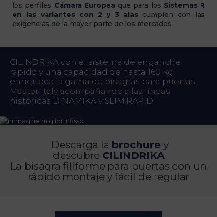
los perfiles
Cámara Europea
que para los
Sistemas R
en las variantes con 2 y 3 alas
cumplen con las
exigencias de la mayor parte de los mercados.
CILINDRIKA con el sistema de enganche
rápido y una capacidad de hasta 160 kg
enriquece la gama de bisagras para puertas
Master Italy acompañando a las líneas
históricas DINAMIKA y SLIM RAPID.
Descarga la
brochure
y
descubre
CILINDRIKA
La bisagra filiforme para puertas con un
rápido montaje y fácil de regular