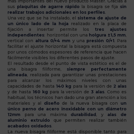
más importantes del nuevo producto Master. Gracias a
sus
plaquitas de agarre rápido
la bisagra se fija
sin
realizar trabajos adicionales en los perfiles
.
Una vez que se ha instalado, el
sistema de ajuste de
un único lado de la hoja
realizado en la placa de
fijación a insertar permite los
tres ajustes
independientes
: horizontal con una
holgura ±1,5 mm
,
vertical con
altura 0/+4 mm
y una
presión 0/+1
. Para
facilitar el ajuste horizontal la bisagra está compuesta
por unos cómodos espesores de referencia que hacen
fácilmente visibles los diferentes pasos de ajuste.
El resultado desde el punto de vista estético es el de
una bisagra filiforme,
siempre perfectamente
alineada
, realizada para garantizar unas prestaciones
para alcanzar los máximos niveles con unas
capacidades de hasta
140 kg
para la versión de
2 alas
y de hasta
160 kg
para la versión de
3 alas
. Como es
habitual, los técnicos han dado una gran atención a los
materiales y al
diseño
de la nueva bisagra con
un
único perno de acero inoxidable con un diámetro
12mm
para una máxima
durabilidad
, y
alas de
aluminio extruido
que permiten realizar también
acabados oxidados
.
La nueva bisagra filiforme está disponible tanto para