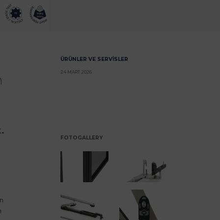
ÜRÜNLER VE SERVISLER
24 MART 2026
n
k.
FOTOGALLERY
n
ı