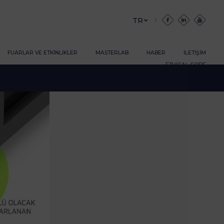
TR
FUARLAR VE ETKINLIKLER
MASTERLAB
HABER
İLETIŞIM
ETHICAL CODE