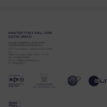
MASTER ITALY S.R.L. CON
SOCIO UNICO
Società soggetta a direzione e
coordinamento di Master s.r.l.
S.P.37 Conversano - Castiglione Km. 0,570
Z.I.
70014 Conversano (BA) - ITALY - C.P. 112
Tel.: +39 080 4959823
Email: info@masteritaly.com
P.I. 07780290727