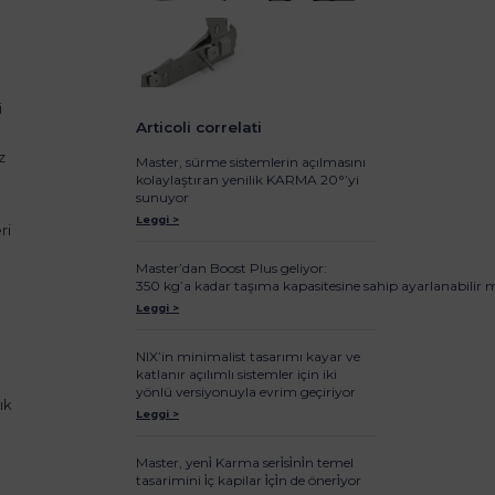
.
i
Articoli correlati
z
Master, sürme sistemlerin açılmasını
kolaylaştıran yenilik KARMA 20°’yi
sunuyor
Leggi >
ri
Master’dan Boost Plus geliyor:
350 kg’a kadar taşıma kapasitesine sahip ayarlanabilir m
Leggi >
NIX’in minimalist tasarımı kayar ve
katlanır açılımlı sistemler için iki
yönlü versiyonuyla evrim geçiriyor
ık
Leggi >
Master, yeni̇ Karma seri̇si̇ni̇n temel
tasarimini i̇ç kapilar i̇çi̇n de öneri̇yor