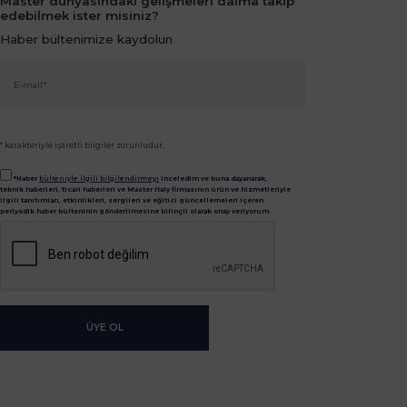
Master dünyasındaki gelişmeleri daima takip
edebilmek ister misiniz?
Haber bültenimize kaydolun
* karakteriyle işaretli bilgiler zorunludur.
*Haber
bülteniyle ilgili bilgilendirmeyi
inceledim ve buna dayanarak,
teknik haberleri, ticari haberleri ve Master Italy firmasının ürün ve hizmetleriyle
ilgili tanıtımları, etkinlikleri, sergileri ve eğitici güncellemeleri içeren
periyodik haber bülteninin gönderilmesine bilinçli olarak onay veriyorum.