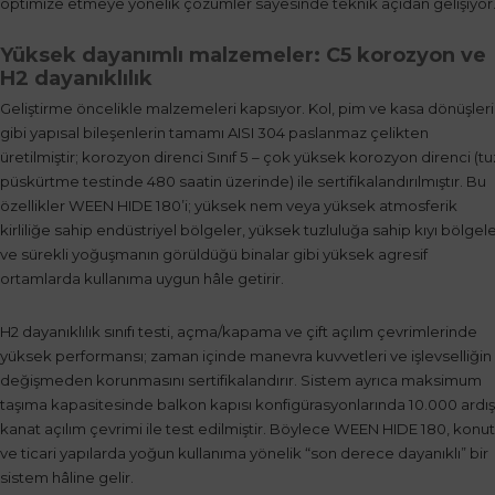
optimize etmeye yönelik çözümler sayesinde teknik açıdan gelişiyor
Yüksek dayanımlı malzemeler: C5 korozyon ve
H2 dayanıklılık
Geliştirme öncelikle malzemeleri kapsıyor. Kol, pim ve kasa dönüşleri
gibi yapısal bileşenlerin tamamı AISI 304 paslanmaz çelikten
üretilmiştir; korozyon direnci Sınıf 5 – çok yüksek korozyon direnci (tu
püskürtme testinde 480 saatin üzerinde) ile sertifikalandırılmıştır. Bu
özellikler WEEN HIDE 180’i; yüksek nem veya yüksek atmosferik
kirliliğe sahip endüstriyel bölgeler, yüksek tuzluluğa sahip kıyı bölgele
ve sürekli yoğuşmanın görüldüğü binalar gibi yüksek agresif
ortamlarda kullanıma uygun hâle getirir.
H2 dayanıklılık sınıfı testi, açma/kapama ve çift açılım çevrimlerinde
yüksek performansı; zaman içinde manevra kuvvetleri ve işlevselliğin
değişmeden korunmasını sertifikalandırır. Sistem ayrıca maksimum
taşıma kapasitesinde balkon kapısı konfigürasyonlarında 10.000 ardış
kanat açılım çevrimi ile test edilmiştir. Böylece WEEN HIDE 180, konut
ve ticari yapılarda yoğun kullanıma yönelik “son derece dayanıklı” bir
sistem hâline gelir.