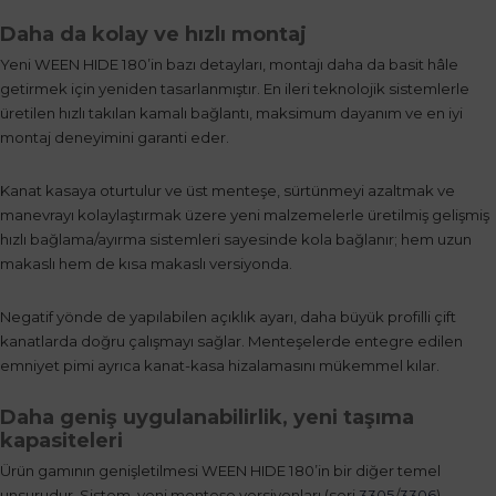
Daha da kolay ve hızlı montaj
Yeni WEEN HIDE 180’in bazı detayları, montajı daha da basit hâle
getirmek için yeniden tasarlanmıştır. En ileri teknolojik sistemlerle
üretilen hızlı takılan kamalı bağlantı, maksimum dayanım ve en iyi
montaj deneyimini garanti eder.
Kanat kasaya oturtulur ve üst menteşe, sürtünmeyi azaltmak ve
manevrayı kolaylaştırmak üzere yeni malzemelerle üretilmiş gelişmiş
hızlı bağlama/ayırma sistemleri sayesinde kola bağlanır; hem uzun
makaslı hem de kısa makaslı versiyonda.
Negatif yönde de yapılabilen açıklık ayarı, daha büyük profilli çift
kanatlarda doğru çalışmayı sağlar. Menteşelerde entegre edilen
emniyet pimi ayrıca kanat-kasa hizalamasını mükemmel kılar.
Daha geniş uygulanabilirlik, yeni taşıma
kapasiteleri
Ürün gamının genişletilmesi WEEN HIDE 180’in bir diğer temel
unsurudur. Sistem, yeni menteşe versiyonları (seri
3305
/
3306
)