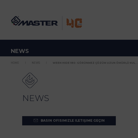
NEWS
HOME
NEWS
WEEN HIDE 180: GÖRÜNMEZ ÇÖZÜM UZUN ÖMÜRLÜ KUL...
NEWS
BASIN OFISIMIZLE ILETIŞIME GEÇIN