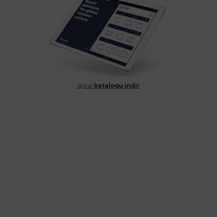
dijital
kataloğu indir