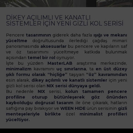
DİKEY AÇILIMLI VE KANATLI
SİSTEMLER İÇİN YENİ GİZLİ KOL SERİSİ
Pencere
tasarımının
giderek daha fazla
ışığı ve mekanı
yüceltme
doğrultusunda ilerlediği çağdaş mimari
panoramasında
aksesuarlar
bu pencere ve kapıların saf
ve öz tasarımını yüceltmeye katkıda bulunmak
açısından
temel bir rol
oynuyor.
İşte bu yüzden
MasterLAB
araştırma merkezinde,
minimalizm
kavramını
uç sınırlarına
, ta
en üst düzey
şıklı formu olarak “hiçliğe”
taşıyan
“öz” kavramından
esin alarak,
dikey açılımlı ve
kanatlı sistemler
için yeni
gizli kol serisi olan
NIX serisi dünyaya geldi.
Bu nedenle
NIX
serisi,
kolun tamamen pencere
profiline oturup bütünleşerek göz önünden
kaybolduğu doğrusal tasarım
ile öne çıkarak, hatların
saflığına pay bırakıyor ve
WEEN HIDE
ürün serisinin
gizli
menteşeleriyle birlikte
özel
minimalist profilleri
yüceltiyor.