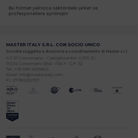
Bu hizmet yalnızca sektördeki şirket ve
profesyonellere ayrılmıştır
MASTER ITALY S.R.L. CON SOCIO UNICO
Società soggetta a direzione e coordinamento di Master s.r.l.
S.P.37 Conversano - Castiglione Km. 0,570 Z.I.
70014 Conversano (BA) - ITALY - C.P. 112
Tel.: +39 080 4959823
Email: info@masteritaly.com
P.I. 07780290727