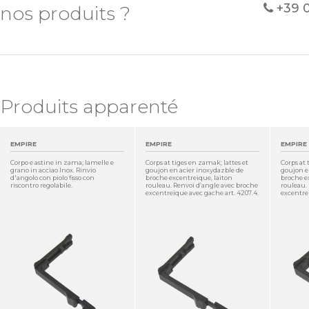
+39 
nos produits ?
Produits apparenté
EMPIRE
EMPIRE
EMPIRE
Corpo e astine in zama; lamelle e
Corps at tiges en zamak; lattes et
Corps at 
grano in acciao Inox. Rinvio
goujon en acier inoxydazble de
goujon e
d'angolo con piolo fisso con
broche excentreique, laiton
broche e
riscontro regolabile.
rouleau. Renvoi d’angle avec broche
rouleau.
excentreique avec gache art. 4207.4.
excentrei
DÉTAIL
DÉTAIL