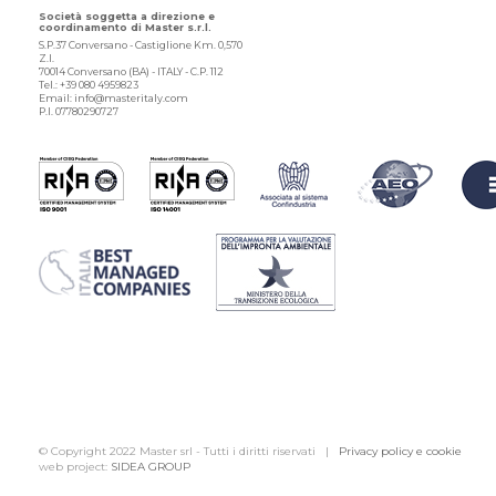
Società soggetta a direzione e
coordinamento di Master s.r.l.
S.P.37 Conversano - Castiglione Km. 0,570
Z.I.
70014 Conversano (BA) - ITALY - C.P. 112
Tel.: +39 080 4959823
Email: info@masteritaly.com
P.I. 07780290727
© Copyright 2022 Master srl - Tutti i diritti riservati |
Privacy policy e cookie
web project:
SIDEA GROUP