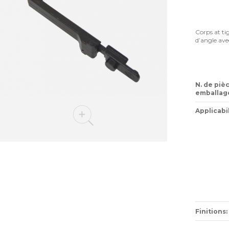
Corps at ti
d’angle ave
N. de piè
emballage
Applicabil
Finitions: