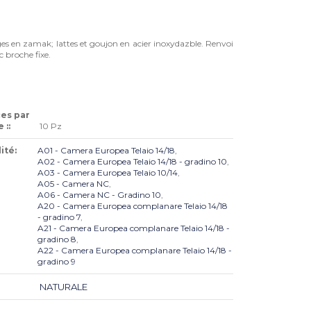
ges en zamak; lattes et goujon en acier inoxydazble. Renvoi
c broche fixe.
ces par
 ::
10 Pz
ité:
A01 - Camera Europea Telaio 14/18
,
A02 - Camera Europea Telaio 14/18 - gradino 10
,
A03 - Camera Europea Telaio 10/14
,
A05 - Camera NC
,
A06 - Camera NC - Gradino 10
,
A20 - Camera Europea complanare Telaio 14/18
- gradino 7
,
A21 - Camera Europea complanare Telaio 14/18 -
gradino 8
,
A22 - Camera Europea complanare Telaio 14/18 -
gradino 9
NATURALE