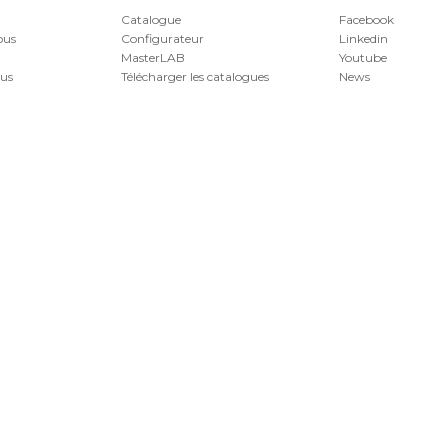
Catalogue
Facebook
ous
Configurateur
Linkedin
MasterLAB
Youtube
us
Télécharger les catalogues
News