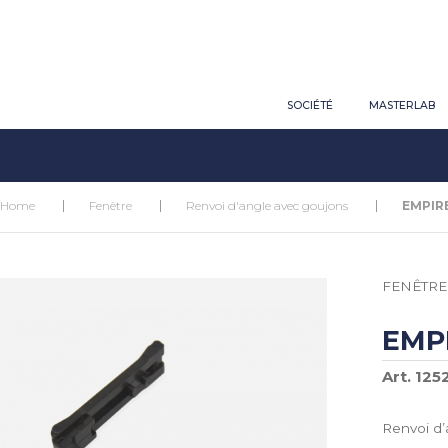
SOCIÉTÉ
MASTERLAB
Home
Fenêtre
Renvoi d'angle avec goujons
EMPIR
FENÊTRE
EMP
Art. 125
Renvoi d’