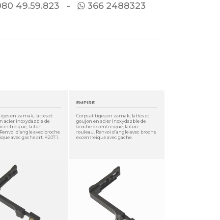
080
49.59.823 -
366 2488323
EMPIRE
tiges en zamak; lattes et
Corps at tiges en zamak; lattes et
n acier inoxydazble de
goujon en acier inoxydazble de
xcentreique, laiton
broche excentreique, laiton
 Renvoi d’angle avec broche
rouleau. Renvoi d’angle avec broche
que avec gache art. 4207.1.
excentreique avec gache.