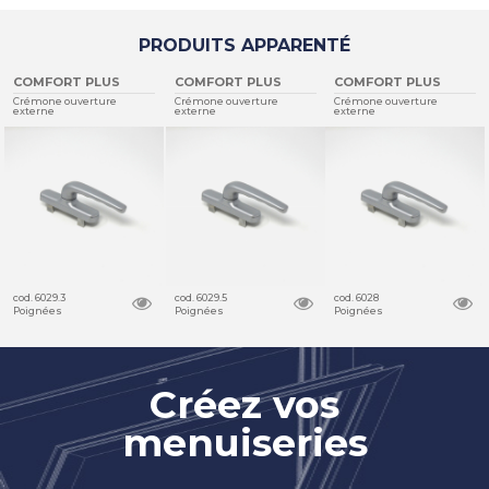
PRODUITS APPARENTÉ
COMFORT PLUS
COMFORT PLUS
COMFORT PLUS
Crémone ouverture
Crémone ouverture
Crémone ouverture
externe
externe
externe
cod. 6029.3
cod. 6029.5
cod. 6028
Poignées
Poignées
Poignées
Créez vos
menuiseries