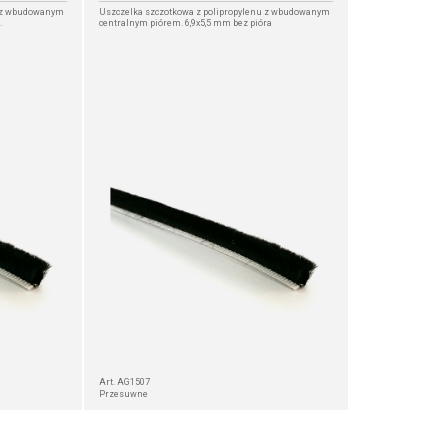
u z wbudowanym
Uszczelka szczotkowa z polipropylenu z wbudowanym
.
centralnym piórem. 6,9x5,5 mm bez pióra
Art. AG1507
Przesuwne