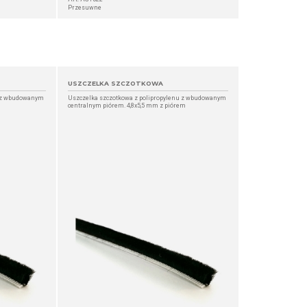
Przesuwne
USZCZELKA SZCZOTKOWA
u z wbudowanym
Uszczelka szczotkowa z polipropylenu z wbudowanym
centralnym piórem. 4,8x5,5 mm z piórem