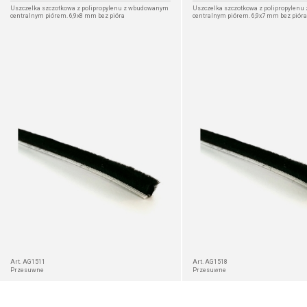
Uszczelka szczotkowa z polipropylenu z wbudowanym
Uszczelka szczotkowa z polipropylen
centralnym piórem. 6,9x8 mm bez pióra
centralnym piórem. 6,9x7 mm bez pióra
SZCZEGÓŁ
Art. AG1511
Art. AG1518
Przesuwne
Przesuwne