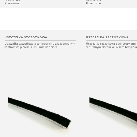
Przesuwne
Przesuwne
USZCZELKA SZCZOTKOWA
USZCZELKA SZCZOTKOWA
Uszczelka szczotkowa z polipropylenu z wbudowanym
Uszczelka szczotkowa z polipropylen
centralnym piórem. 4,8x10 mm bez pióra
centralnym piórem. 4,8x7 mm bez pióra
SZCZEGÓŁ