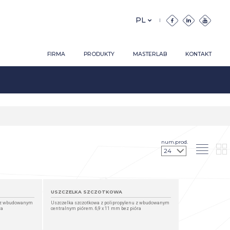
FIRMA
PRODUKTY
MASTERLAB
KONTAKT
num.prod.
USZCZELKA SZCZOTKOWA
u z wbudowanym
Uszczelka szczotkowa z polipropylenu z wbudowanym
ra
centralnym piórem. 6,9 x 11 mm bez pióra