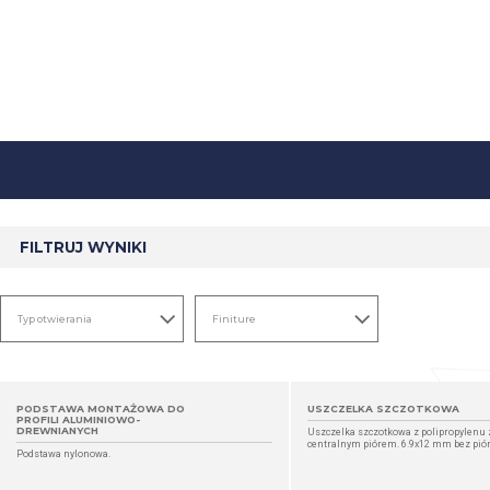
FILTRUJ WYNIKI
PODSTAWA MONTAŻOWA DO
USZCZELKA SZCZOTKOWA
PROFILI ALUMINIOWO-
DREWNIANYCH
Uszczelka szczotkowa z polipropylen
centralnym piórem. 6.9x12 mm bez pió
Podstawa nylonowa.