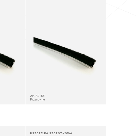
Art. AG1521
Przesuwne
USZCZELKA SZCZOTKOWA