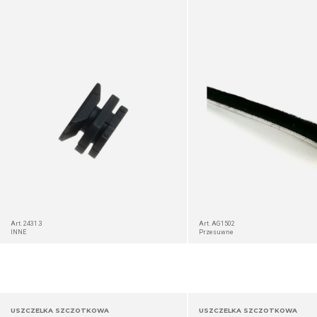
SZCZEGÓŁ
Art. 2431.3
Art. AG1502
INNE
Przesuwne
USZCZELKA SZCZOTKOWA
USZCZELKA SZCZOTKOWA