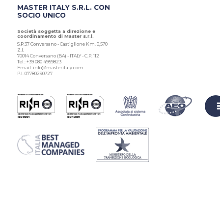
MASTER ITALY S.R.L. CON
SOCIO UNICO
Società soggetta a direzione e
coordinamento di Master s.r.l.
S.P.37 Conversano - Castiglione Km. 0,570
Z.I.
70014 Conversano (BA) - ITALY - C.P. 112
Tel.: +39 080 4959823
Email: info@masteritaly.com
P.I. 07780290727