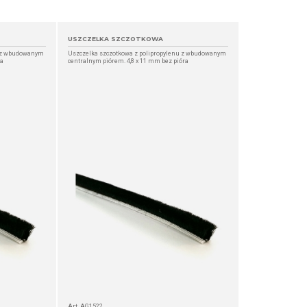
USZCZELKA SZCZOTKOWA
u z wbudowanym
Uszczelka szczotkowa z polipropylenu z wbudowanym
ra
centralnym piórem. 4,8 x 11 mm bez pióra
Art. AG1522