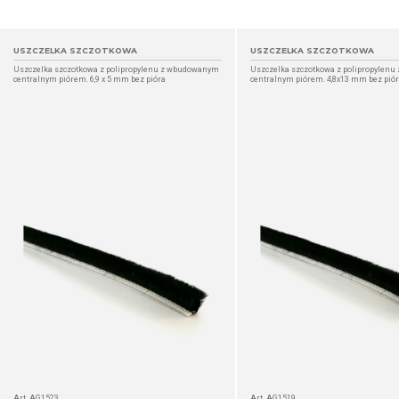
USZCZELKA SZCZOTKOWA
USZCZELKA SZCZOTKOWA
Uszczelka szczotkowa z polipropylenu z wbudowanym
Uszczelka szczotkowa z polipropylen
centralnym piórem. 6,9 x 5 mm bez pióra
centralnym piórem. 4,8x13 mm bez pió
SZCZEGÓŁ
Art. AG1523
Art. AG1519