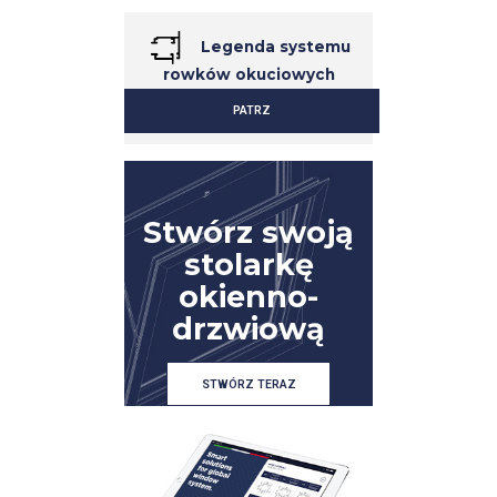
Legenda systemu
rowków okuciowych
PATRZ
SZCZEGÓŁ
SZCZEGÓŁ
Stwórz swoją
stolarkę
okienno-
drzwiową
STWÓRZ TERAZ