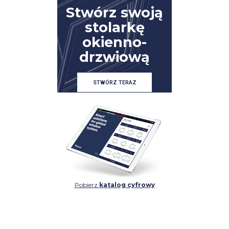
Stwórz swoją
stolarkę
okienno-
drzwiową
SZCZEGÓŁ
SZCZEGÓŁ
STWÓRZ TERAZ
Pobierz
katalog cyfrowy