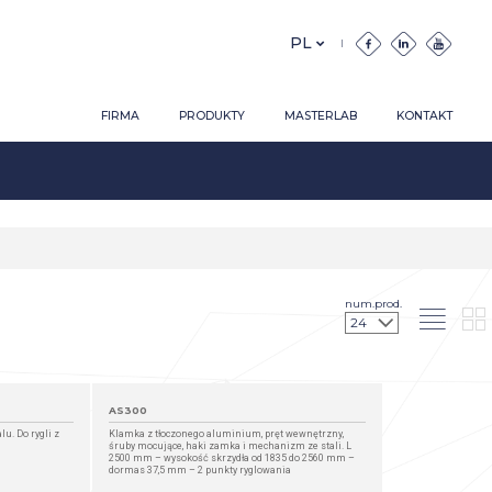
FIRMA
PRODUKTY
MASTERLAB
KONTAKT
num.prod.
AS300
u. Do rygli z
Klamka z tłoczonego aluminium, pręt wewnętrzny,
śruby mocujące, haki zamka i mechanizm ze stali. L
2500 mm – wysokość skrzydła od 1835 do 2560 mm –
dormas 37,5 mm – 2 punkty ryglowania