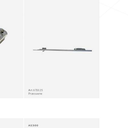
Art. 6733.25
Przesuwne
AS300