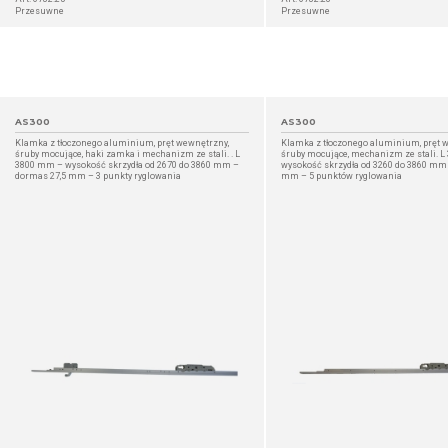
Przesuwne
Przesuwne
AS300
AS300
Klamka z tłoczonego aluminium, pręt wewnętrzny,
Klamka z tłoczonego aluminium, pręt 
śruby mocujące, haki zamka i mechanizm ze stali. . L
śruby mocujące, mechanizm ze stali. 
3800 mm – wysokość skrzydła od 2670 do 3860 mm –
wysokość skrzydła od 3260 do 3860 mm
dormas 27,5 mm – 3 punkty ryglowania
mm – 5 punktów ryglowania
SZCZEGÓŁ