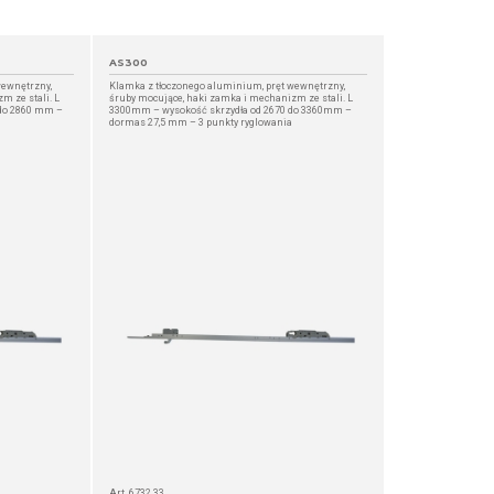
AS300
wewnętrzny,
Klamka z tłoczonego aluminium, pręt wewnętrzny,
m ze stali. L
śruby mocujące, haki zamka i mechanizm ze stali. L
 do 2860 mm –
3300mm – wysokość skrzydła od 2670 do 3360mm –
dormas 27,5 mm – 3 punkty ryglowania
Art. 6732.33