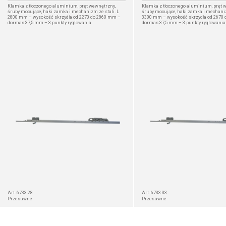
Klamka z tłoczonego aluminium, pręt wewnętrzny,
Klamka z tłoczonego aluminium, pręt 
śruby mocujące, haki zamka i mechanizm ze stali. L
śruby mocujące, haki zamka i mechaniz
2800 mm – wysokość skrzydła od 2270 do 2860 mm –
3300 mm – wysokość skrzydła od 2670
dormas 37,5 mm – 3 punkty ryglowania
dormas 37,5 mm – 3 punkty ryglowania
SZCZEGÓŁ
Art. 6733.28
Art. 6733.33
Przesuwne
Przesuwne