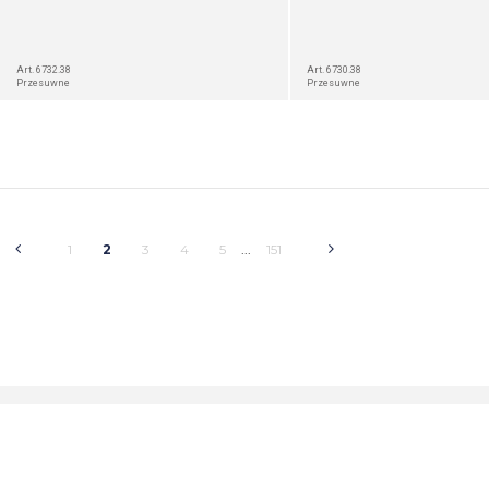
Art. 6732.38
Art. 6730.38
Przesuwne
Przesuwne
1
2
3
4
5
151