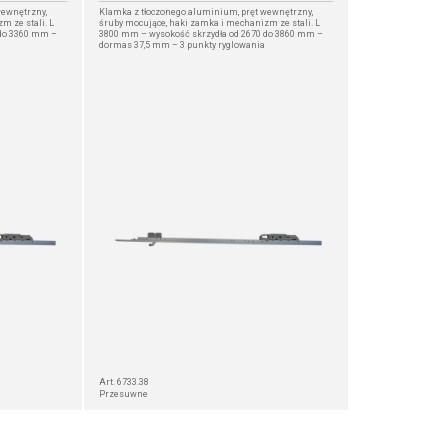
wewnętrzny,
Klamka z tłoczonego aluminium, pręt wewnętrzny,
m ze stali. L
śruby mocujące, haki zamka i mechanizm ze stali. L
 do 3360 mm –
3800 mm – wysokość skrzydła od 2670 do 3860 mm –
dormas 37,5 mm – 3 punkty ryglowania
Art. 6733.38
Przesuwne