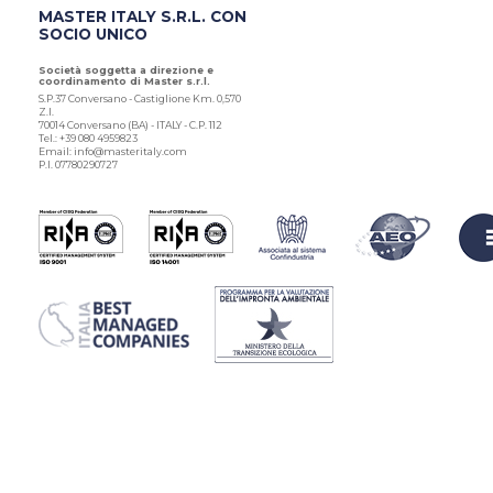
MASTER ITALY S.R.L. CON
SOCIO UNICO
Società soggetta a direzione e
coordinamento di Master s.r.l.
S.P.37 Conversano - Castiglione Km. 0,570
Z.I.
70014 Conversano (BA) - ITALY - C.P. 112
Tel.: +39 080 4959823
Email: info@masteritaly.com
P.I. 07780290727