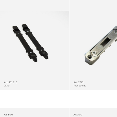
SZCZEGÓŁ
Art. 4515.15
Art. 6735
Okno
Przesuwne
AS300
AS300