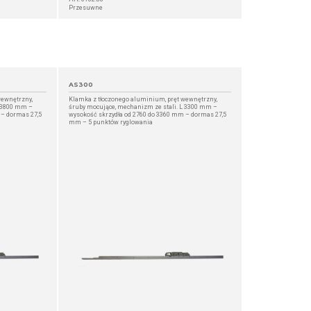
Przesuwne
AS300
wewnętrzny,
Klamka z tłoczonego aluminium, pręt wewnętrzny,
L 3800 mm –
śruby mocujące, mechanizm ze stali. L 3300 mm –
 – dormas 27,5
wysokość skrzydła od 2760 do 3360 mm – dormas 27,5
mm – 5 punktów ryglowania