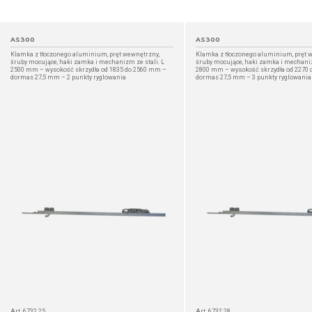
AS300
AS300
Klamka z tłoczonego aluminium, pręt wewnętrzny,
Klamka z tłoczonego aluminium, pręt 
śruby mocujące, haki zamka i mechanizm ze stali. L
śruby mocujące, haki zamka i mechaniz
2500 mm – wysokość skrzydła od 1835 do 2560 mm –
2800 mm – wysokość skrzydła od 2270
dormas 27,5 mm – 2 punkty ryglowania
dormas 27,5 mm – 3 punkty ryglowania
SZCZEGÓŁ
Art. 6732.25
Art. 6732.28