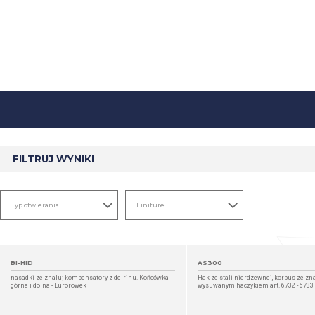
FILTRUJ WYNIKI
BI-HID
AS300
nasadki ze znalu; kompensatory z delrinu. Końcówka
Hak ze stali nierdzewnej, korpus ze znal
górna i dolna - Eurorowek
wysuwanym haczykiem art. 6732 - 6733