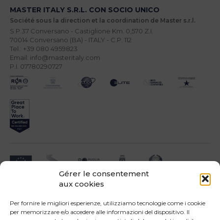
MASTER ITALY S.R.L. CON SOCIO UNICO
Société sous la direction et la coordination de Master s.r.l.
S.P.37 Conversano - Castiglione Km. 0,570 Z.I.
70014 Conversano (BA) - ITALY - C.P. 112
Tel.: +39 080 4959823
Email: info@masteritaly.com
P.I. 07780290727
Gérer le consentement
aux cookies
Impresa beneficiari ai sensi dell'Avviso INNOPROCESS - interventi di supporto a
soluzioni ICT nei processi produttivi delle PMI
Per fornire le migliori esperienze, utilizziamo tecnologie come i cookie
per memorizzare e/o accedere alle informazioni del dispositivo. Il