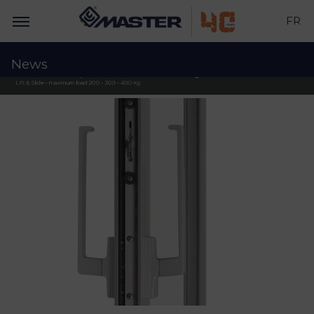
FR
News