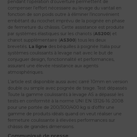
pendant l’opération d’ouverture permettent de
compenser l’effort nécessaire au levage du vantail en
fonction de son poids outre à éliminer l’inconvénient
embêtant du ricochet imprévu de la poignée en phase
de fermeture du châssis. Cette assistance est produite
par systèmes élastiques sur les chariots (
AS200
) et
chariot supplémentaire (
AS300
) tous les deux
brevetés.
La ligne
des béquilles à poignée Italia pour
systèmes coulissants à levage nait avec le but de
conjuguer design, fonctionnalité et performances,
assurant une élevée résistance aux agents
atmosphériques.
L’article est disponible aussi avec carré 10mm en version
double ou simple avec poignée de tirage. Test dépassés
Toute la gamme coulissants à levage AS a dépassé les
tests en conformité à la norme UNI EN 13126-16 :2008
pour une portée de 200/300/400 kg si d’offrir une
gamme de produits idéals quand on veut réaliser une
fermeture coulissante à élevées performances sur
châssis de grandes dimensions.
Communiqué de presse