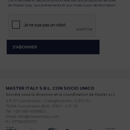
commerciales et des promotions relatives aux produits et services
de Master Italy, aux événements et aux mises à jour de formation.
MASTER ITALY S.R.L. CON SOCIO UNICO
Société sous la direction et la coordination de Master s.r.l.
S.P.37 Conversano - Castiglione Km. 0,570 Z.I.
70014 Conversano (BA) - ITALY - C.P. 112
Tel.: +39 080 4959823
Email: info@masteritaly.com
P.I. 07780290727