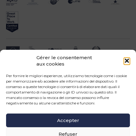
Gérer le consentement
aux cookies
Impresa beneficiari ai sensi dell'Avviso INNOPROCESS - interventi di supporto a
soluzioni ICT nei processi produttivi delle PMI
Per fornire le migliori esperienze, utilizziamo tecnologie come i cookie
per memorizzare e/o accedere alle informazioni del dispositivo. Il
consenso a queste tecnologie ci consentirà di elaborare dati quali il
comportamento di navigazione o gli ID univoci su questo sito. Il
mancato consenso o la revoca del consenso possono influire
negativamente su alcune caratteristiche e funzioni.
Operazione confinanziata dall'Unione Europea - POR Puglia 2014-2020 - Fondo
FESR - Asse III - OS 3d - Azione 3.5 - Sub.Azione 3.5.a
Accepter
SUIVEZ-NOUS
Refuser