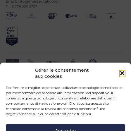
Email: info@masteritaly.com
P.I. 07780290727
Gérer le consentement
aux cookies
Impresa beneficiari ai sensi dell'Avviso INNOPROCESS - interventi di supporto a
soluzioni ICT nei processi produttivi delle PMI
Per fornire le migliori esperienze, utilizziamo tecnologie come i cookie
per memorizzare e/o accedere alle informazioni del dispositivo. Il
consenso a queste tecnologie ci consentirà di elaborare dati quali il
comportamento di navigazione o gli ID univoci su questo sito. Il
mancato consenso o la revoca del consenso possono influire
negativamente su alcune caratteristiche e funzioni.
Operazione confinanziata dall'Unione Europea - POR Puglia 2014-2020 - Fondo
FESR - Asse III - OS 3d - Azione 3.5 - Sub.Azione 3.5.a
Accepter