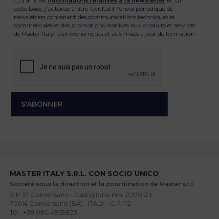
J'ai lu les
informations relatives à la newsletter
et, sur
cette base, j'autorise à titre facultatif l'envoi périodique de
newsletters contenant des communications techniques et
commerciales et des promotions relatives aux produits et services
de Master Italy, aux événements et aux mises à jour de formation.
MASTER ITALY S.R.L. CON SOCIO UNICO
Société sous la direction et la coordination de Master s.r.l.
S.P.37 Conversano - Castiglione Km. 0,570 Z.I.
70014 Conversano (BA) - ITALY - C.P. 112
Tel.: +39 080 4959823