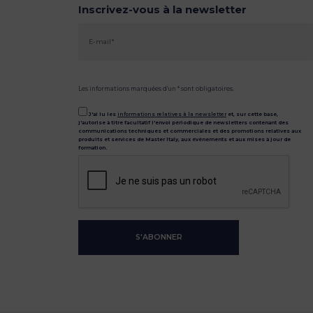
Inscrivez-vous à la newsletter
Les informations marquées d'un * sont obligatoires.
J'ai lu les
informations relatives à la newsletter
et, sur cette base,
j'autorise à titre facultatif l'envoi périodique de newsletters contenant des
communications techniques et commerciales et des promotions relatives aux
produits et services de Master Italy, aux événements et aux mises à jour de
formation.