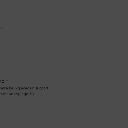
e ;
10 °
indre 150 kg avec un support
ttant un réglage 3D.