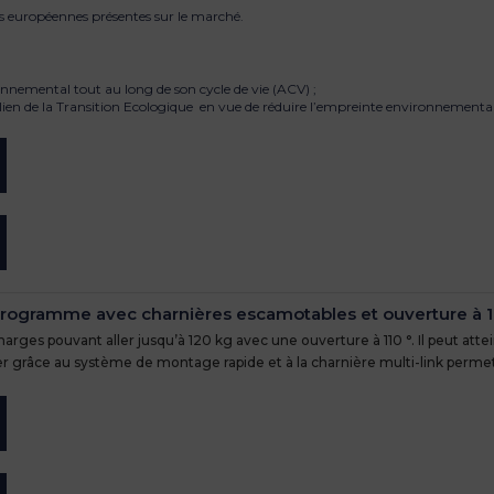
es européennes présentes sur le marché.
ronnemental tout au long de son cycle de vie (ACV) ;
talien de la Transition Ecologique en vue de réduire l’empreinte environnemental
programme avec charnières escamotables et ouverture à 1
rges pouvant aller jusqu’à 120 kg avec une ouverture à 110 °. Il peut atte
ler grâce au système de montage rapide et à la charnière multi-link perme