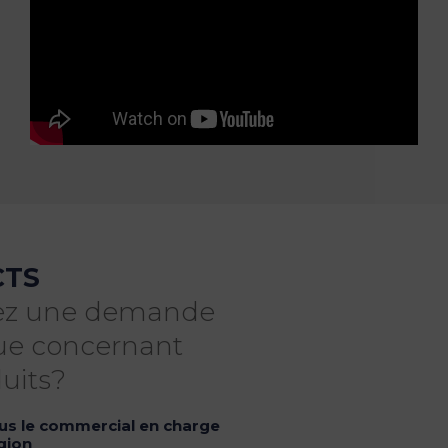
CTS
ez une demande
que concernant
uits?
us le commercial en charge
gion