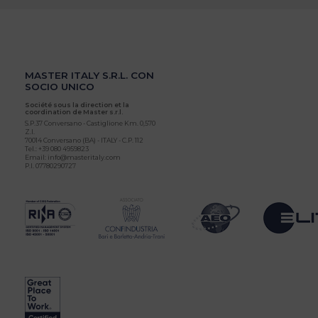
MASTER ITALY S.R.L. CON
SOCIO UNICO
Société sous la direction et la
coordination de Master s.r.l.
S.P.37 Conversano - Castiglione Km. 0,570
Z.I.
70014 Conversano (BA) - ITALY - C.P. 112
Tel.: +39 080 4959823
Email: info@masteritaly.com
P.I. 07780290727