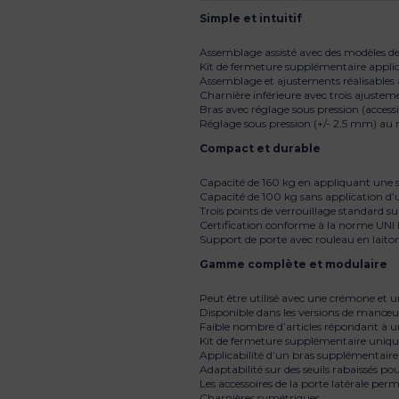
Simple et intuitif
Assemblage assisté avec des modèles de 
Kit de fermeture supplémentaire applic
Assemblage et ajustements réalisables à
Charnière inférieure avec trois ajust
Bras avec réglage sous pression (accessi
Réglage sous pression (+/- 2,5 mm) au 
Compact et durable
Capacité de 160 kg en appliquant une se
Capacité de 100 kg sans application d’
Trois points de verrouillage standard su
Certification conforme à la norme UNI 
Support de porte avec rouleau en laito
Gamme complète et modulaire
Peut être utilisé avec une crémone et une
Disponible dans les versions de manœuv
Faible nombre d’articles répondant à un l
Kit de fermeture supplémentaire unique 
Applicabilité d’un bras supplémentair
Adaptabilité sur des seuils rabaissés pou
Les accessoires de la porte latérale per
Charnières symétriques ;