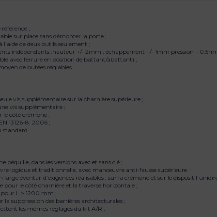
référence ;
able sur place sans démonter la porte ;
 l’aide de deux outils seulement ;
ements indépendants :hauteur +/- 2mm ; échappement +/- 1mm pression – 0.5m
ble avec ferrure en position de battant/abattant) ;
moyen de butées réglables.
ule vis supplémentaire sur la charnière supérieure ;
une vis supplémentaire ;
r le côté crémone ;
EN 13126-8: 2006 ;
n standard.
 béquille, dans les versions avec et sans clé ;
re logique et traditionnelle, avec manœuvre anti-fausse supérieure :
arge éventail d’exigences réalisables ; sur la crémone et sur le dispositif unidir
pour le côté charnière et la traverse horizontale ;
e pour L > 1200 mm ;
r la suppression des barrières architecturales ;
mettent les mêmes réglages du kit A/R ;