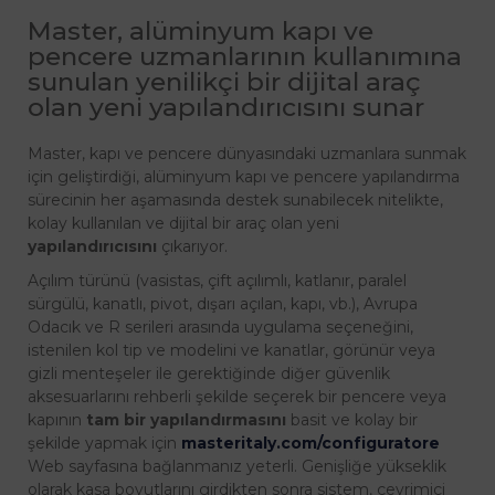
Master, alüminyum kapı ve
pencere uzmanlarının kullanımına
sunulan yenilikçi bir dijital araç
olan yeni yapılandırıcısını sunar
Master, kapı ve pencere dünyasındaki uzmanlara sunmak
için geliştirdiği, alüminyum kapı ve pencere yapılandırma
sürecinin her aşamasında destek sunabilecek nitelikte,
kolay kullanılan ve dijital bir araç olan yeni
yapılandırıcısını
çıkarıyor.
Açılım türünü
(vasistas, çift açılımlı, katlanır, paralel
sürgülü, kanatlı, pivot, dışarı açılan, kapı, vb.)
, Avrupa
Odacık ve R serileri arasında uygulama seçeneğini,
istenilen kol tip ve modelini ve kanatlar, görünür veya
gizli menteşeler ile gerektiğinde diğer güvenlik
aksesuarlarını rehberli şekilde seçerek bir pencere veya
kapının
tam bir yapılandırmasını
basit ve kolay bir
şekilde yapmak için
masteritaly.com/configuratore
Web sayfasına bağlanmanız yeterli. Genişliğe yükseklik
olarak kasa boyutlarını girdikten sonra sistem, çevrimiçi