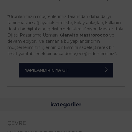
“Ürünlerimizin müşterilerimiz tarafından daha da iyi
tanınmasını sağlayacak nitelikte, kolay anlaşılan, kullanıcı
dostu bir dijital araç geliştirmek istedik”
diyor, Master Italy
Dijital Pazarlama Uzmanı
Gianvito Mastrorocco
ve
devam ediyor,
“ve zamanla bu yapılandırıcının
müşterilerimizin işlerinin bir kısmını sadeleştirerek bir
fırsat yaratabilecek bir araca dönüşeceğinden eminiz”.
YAPILANDIRICIYA GİT
kategoriler
ÇEVRE