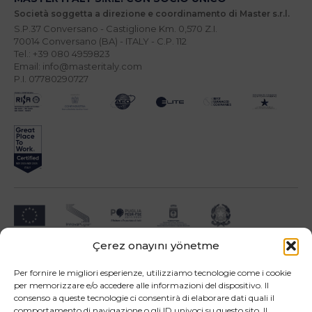
Società soggetta a direzione e coordinamento di Master s.r.l.
S.P.37 Conversano - Castiglione Km. 0,570 Z.I.
70014 Conversano (BA) - ITALY - C.P. 112
Tel.: +39 080 4959823
Email: info@masteritaly.com
P.I. 07780290727
Çerez onayını yönetme
Impresa beneficiari ai sensi dell'Avviso INNOPROCESS - interventi di supporto a
soluzioni ICT nei processi produttivi delle PMI
Per fornire le migliori esperienze, utilizziamo tecnologie come i cookie
per memorizzare e/o accedere alle informazioni del dispositivo. Il
consenso a queste tecnologie ci consentirà di elaborare dati quali il
comportamento di navigazione o gli ID univoci su questo sito. Il