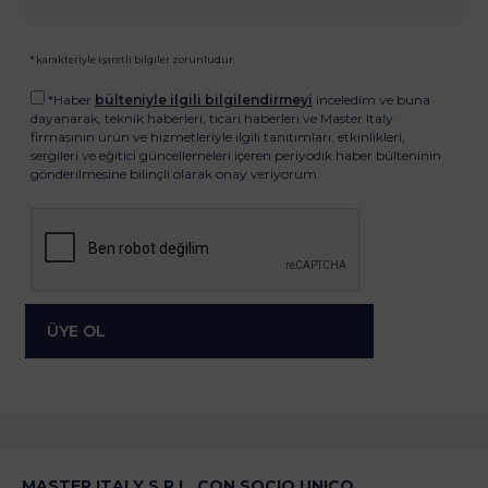
* karakteriyle işaretli bilgiler zorunludur.
*Haber
bülteniyle ilgili bilgilendirmeyi
inceledim ve buna
dayanarak, teknik haberleri, ticari haberleri ve Master Italy
firmasının ürün ve hizmetleriyle ilgili tanıtımları, etkinlikleri,
sergileri ve eğitici güncellemeleri içeren periyodik haber bülteninin
gönderilmesine bilinçli olarak onay veriyorum.
MASTER ITALY S.R.L. CON SOCIO UNICO