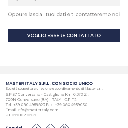
Oppure lascia i tuoi dati e ti contatteremo noi
VOGLIO ESSERE CONTATTATO
MASTER ITALY S.R.L. CON SOCIO UNICO
Società soggetta a direzione e coordinamento di Master s.r.l.
S.P.37 Conversano - Castiglione Km. 0,570 Z.I.
70014 Conversano (BA) - ITALY - C.P. 112
Tel.: +39 080 4959823 Fax.: +39 080 4959030
Email: info@masteritaly.com
P.I. 07780290727