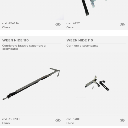
cod. 4246.14
cod. 4227
Okno
Okno
WEEN HIDE 110
WEEN HIDE 110
Cerniere e braccio superiore a
Cerniere a scomparsa
scomparsa
cod. 3311.21D
cod. 3311D
Okno
Okno