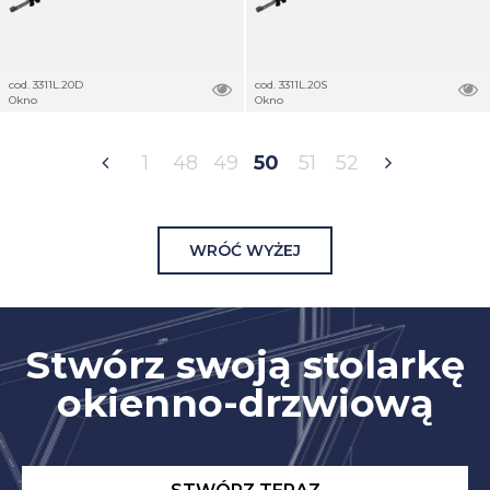
cod. 3311L.20D
cod. 3311L.20S
Okno
Okno
1
48
49
50
51
52
WRÓĆ WYŻEJ
Stwórz swoją stolarkę
okienno-drzwiową