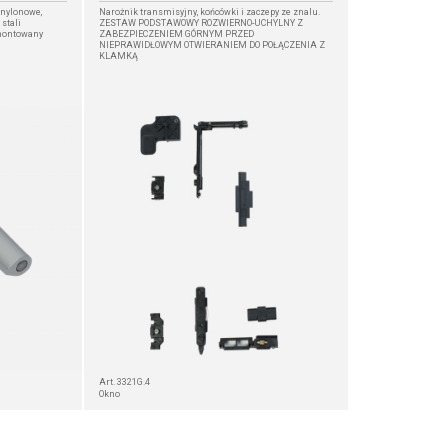
 nylonowe,
Narożnik transmisyjny, końcówki i zaczepy ze znalu.
stali
ZESTAW PODSTAWOWY ROZWIERNO-UCHYLNY Z
montowany
ZABEZPIECZENIEM GÓRNYM PRZED
NIEPRAWIDŁOWYM OTWIERANIEM DO POŁĄCZENIA Z
KLAMKĄ
Art. 3321G.4
Okno