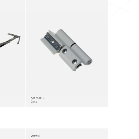
Art. 9208.3
Okno
WEEN