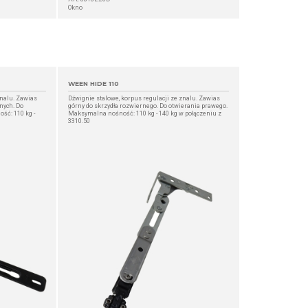
Okno
WEEN HIDE 110
znalu. Zawias
Dźwignie stalowe, korpus regulacji ze znalu. Zawias
nych. Do
górny do skrzydła rozwiernego. Do otwierania prawego.
ść: 110 kg -
Maksymalna nośność: 110 kg - 140 kg w połączeniu z
3310.50