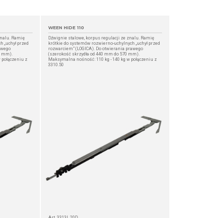
WEEN HIDE 110
znalu. Ramię
Dźwignie stalowe, korpus regulacji ze znalu. Ramię
h „uchył przed
krótkie do systemów rozwierno-uchylnych „uchył przed
ewego
rozwarciem” (LOGICA). Do otwierania prawego
0 mm).
(szerokość skrzydła od 440 mm do 570 mm).
 połączeniu z
Maksymalna nośność: 110 kg - 140 kg w połączeniu z
3310.50
Art. 3313L.20D