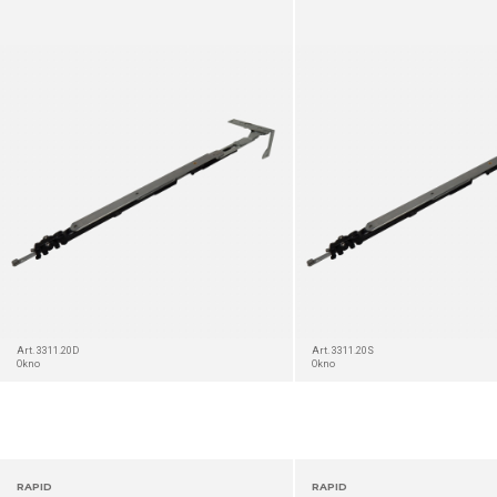
SZCZEGÓŁ
Art. 3311.20D
Art. 3311.20S
Okno
Okno
RAPID
RAPID