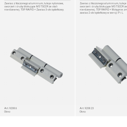
Zawias z tłoczonego aluminium, tuleje nylonowe,
Zawias z tłoczonego aluminium, tuleje
sworzeń i śruby blokujące M5 TSCCR ze stali
sworzeń i śruby blokujące M5 TSCCR ze 
nierdzewnej. TOP RAPID + Zawias 3-skrzydełkowy.
nierdzewnej. TOP RAPID + Wstępnie z
zawias 2-skrzydełkowy w wersji P i L.
SZCZEGÓŁ
Art. 9208.6
Art. 9208.23
Okno
Okno