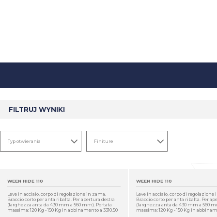
FILTRUJ WYNIKI
WEEN HIDE 110
WEEN HIDE 110
Leve in acciaio, corpo di regolazione in zama.
Leve in acciaio, corpo di regolazione
Braccio corto per anta ribalta. Per apertura destra
Braccio corto per anta ribalta. Per ap
(larghezza anta da 430 mm a 560 mm). Portata
(larghezza anta da 430 mm a 560 mm
massima: 120 Kg - 150 Kg in abbinamento a 3310.50
massima: 120 Kg - 150 Kg in abbinam