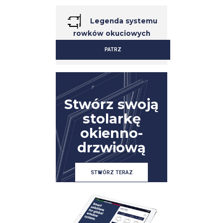
Legenda systemu
rowków okuciowych
PATRZ
SZCZEGÓŁ
SZCZEGÓŁ
Stwórz swoją
stolarkę
okienno-
drzwiową
STWÓRZ TERAZ