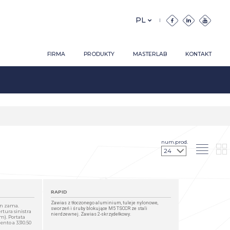
FIRMA
PRODUKTY
MASTERLAB
KONTAKT
num.prod.
RAPID
Zawias z tłoczonego aluminium, tuleje nylonowe,
 in zama.
sworzeń i śruby blokujące M5 TSCCR ze stali
ertura sinistra
nierdzewnej. Zawias 2-skrzydełkowy.
). Portata
ento a 3310.50