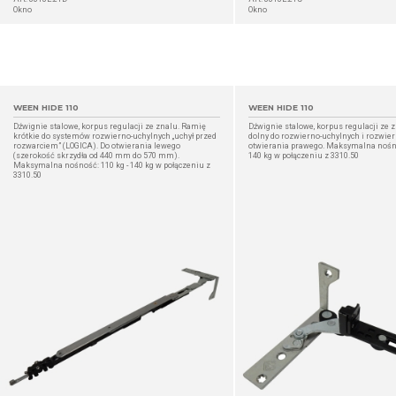
Okno
Okno
WEEN HIDE 110
WEEN HIDE 110
Dźwignie stalowe, korpus regulacji ze znalu. Ramię
Dźwignie stalowe, korpus regulacji ze 
krótkie do systemów rozwierno-uchylnych „uchył przed
dolny do rozwierno-uchylnych i rozwier
rozwarciem” (LOGICA). Do otwierania lewego
otwierania prawego. Maksymalna nośno
(szerokość skrzydła od 440 mm do 570 mm).
140 kg w połączeniu z 3310.50
Maksymalna nośność: 110 kg - 140 kg w połączeniu z
3310.50
SZCZEGÓŁ