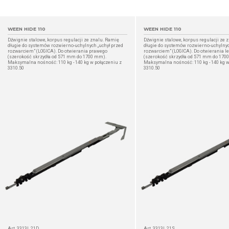
WEEN HIDE 110
WEEN HIDE 110
Dźwignie stalowe, korpus regulacji ze znalu. Ramię
Dźwignie stalowe, korpus regulacji ze 
długie do systemów rozwierno-uchylnych „uchył przed
długie do systemów rozwierno-uchylnyc
rozwarciem” (LOGICA). Do otwierania prawego
rozwarciem” (LOGICA). Do otwierania l
(szerokość skrzydła od 571 mm do 1700 mm).
(szerokość skrzydła od 571 mm do 170
Maksymalna nośność: 110 kg - 140 kg w połączeniu z
Maksymalna nośność: 110 kg - 140 kg w
3310.50
3310.50
SZCZEGÓŁ
Art. 3313L.21D
Art. 3313L.21S