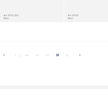
Art. 3313L.20S
Art. 3313D
Okno
Okno
1
48
49
50
51
52