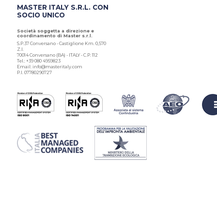
MASTER ITALY S.R.L. CON
SOCIO UNICO
Società soggetta a direzione e
coordinamento di Master s.r.l.
S.P.37 Conversano - Castiglione Km. 0,570
Z.I.
70014 Conversano (BA) - ITALY - C.P. 112
Tel.: +39 080 4959823
Email: info@masteritaly.com
P.I. 07780290727